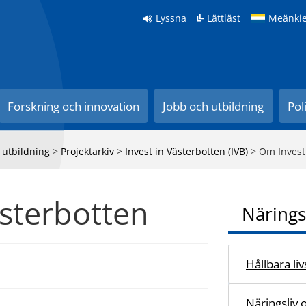
Lyssna
Lättläst
Meänkie
Forskning och innovation
Jobb och utbildning
Pol
 utbildning
>
Projektarkiv
>
Invest in Västerbotten (IVB)
>
Om Invest
sterbotten
Närings
Hållbara li
Näringsliv 