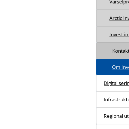
Varselpr
Arctic I
Invest in
Kontak
Om Inve
Digitaliser
Infrastruktu
Regional ut