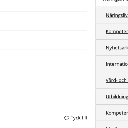
Näringsliv
Kompeten
Nyhetsark
Internatio
Vård- och
Utbildnin
Kompeten
Tyck till