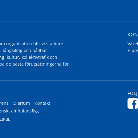
KON
 organisation blir vi starkare
Växe
, långsiktig och hållbar
E-po
g, kultur, kollektivtrafik och
pa de bästa förutsättningarna för
FÖLJ
rens
Diarium
Kontakt
enskt ambulansflyg
ingar