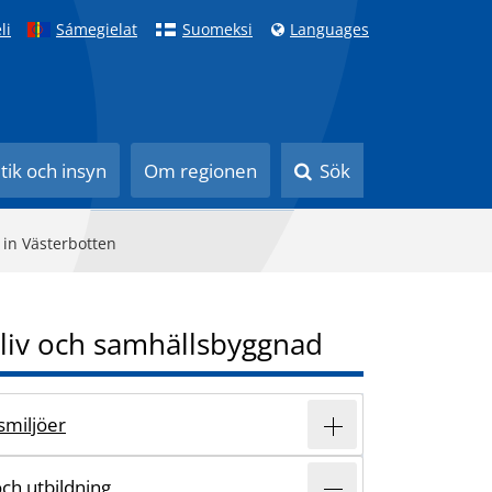
li
Sámegielat
Suomeksi
Languages
itik och insyn
Om regionen
Sök
 in Västerbotten
liv och samhällsbyggnad
vsmiljöer
och utbildning