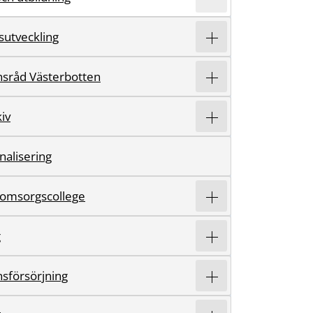
sutveckling
sråd Västerbotten
iv
nalisering
 omsorgscollege
g
sförsörjning