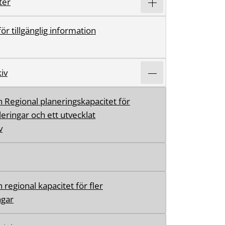
ter
r tillgänglig information
iv
h Regional planeringskapacitet för
leringar och ett utvecklat
v
 regional kapacitet för fler
ngar