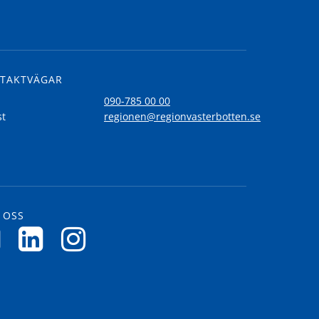
TAKTVÄGAR
l
090-785 00 00
st
regionen@regionvasterbotten.se
 OSS