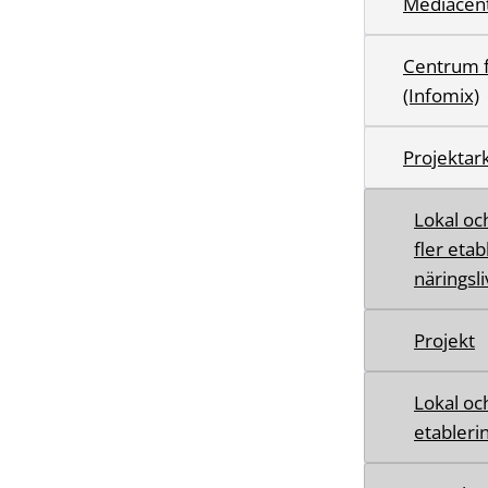
Mediacen
Centrum fö
(Infomix)
Projektark
Lokal oc
fler etab
näringsli
Projekt
Lokal och
etableri