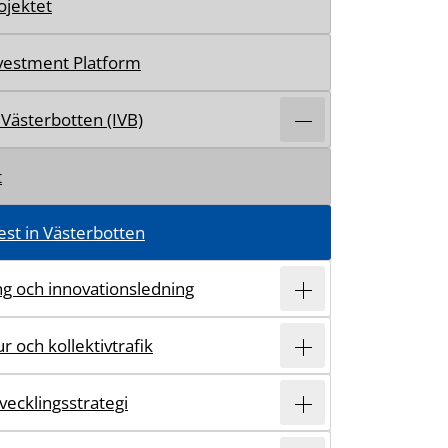
ojektet
nvestment Platform
 Västerbotten (IVB)
t
st in Västerbotten
ing och innovationsledning
r och kollektivtrafik
vecklingsstrategi