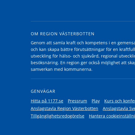
OM REGION VÄSTERBOTTEN
Genom att samla kraft och kompetens i en gemensam
och kan skapa bättre förutsättningar för en kraftfull
utveckling för hälso- och sjukvård, regional utvecklin
besöksnäring. En region ger också möjlighet att ska
samverkan med kommunerna.
GENVÄGAR
Hitta på 1177.se
Pressrum
Play
Kurs och konfe
Anslagstavla Region Västerbotten
Anslagstavla Sv
Tillgänglighetsredogörelse
Hantera cookieinställn