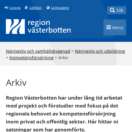
Till innehåll på sidan
Lyssna
Lättläst
Languages
Toggle
Sök
Toggle n
Meny
Näringsliv och samhällsbyggnad
>
Näringsliv och utbildning
>
Kompetensförsörjning
>
Arkiv
Arkiv
Region Västerbotten har under lång tid arbetat
med projekt och förstudier med fokus på det
regionala behovet av kompetensförsörjning
inom privat och offentlig sektor. Här hittar ni
satsningar som har genomförts.