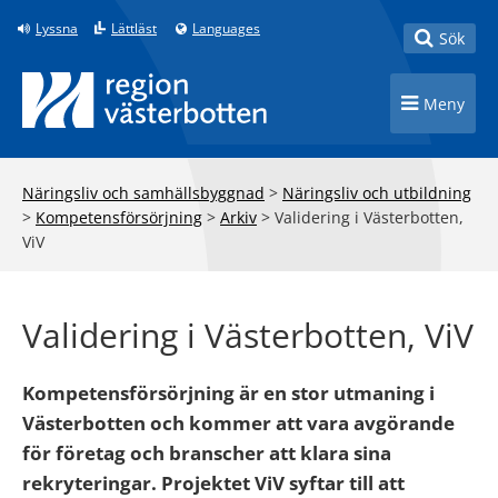
Till innehåll på sidan
Lyssna
Lättläst
Languages
Toggle
Sök
Toggle n
Meny
Näringsliv och samhällsbyggnad
>
Näringsliv och utbildning
>
Kompetensförsörjning
>
Arkiv
>
Validering i Västerbotten,
ViV
Validering i Västerbotten, ViV
Kompetensförsörjning är en stor utmaning i
Västerbotten och kommer att vara avgörande
för företag och branscher att klara sina
rekryteringar. Projektet ViV syftar till att