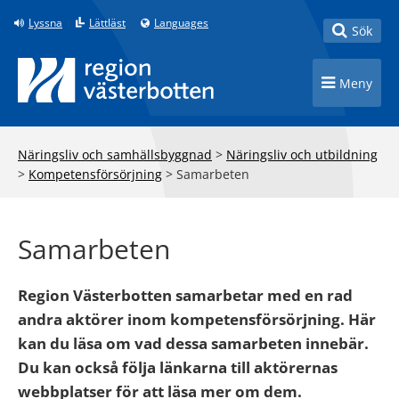
Till innehåll på sidan
Lyssna
Lättläst
Languages
Toggle
Sök
Toggle n
Meny
Näringsliv och samhällsbyggnad
>
Näringsliv och utbildning
>
Kompetensförsörjning
>
Samarbeten
Samarbeten
Region Västerbotten samarbetar med en rad
andra aktörer inom kompetensförsörjning. Här
kan du läsa om vad dessa samarbeten innebär.
Du kan också följa länkarna till aktörernas
webbplatser för att läsa mer om dem.