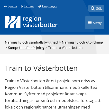
Till innehåll på sidan
Lyssna
Lättläst
Languages
Toggle
Sök
Toggle n
Meny
Näringsliv och samhällsbyggnad
>
Näringsliv och utbildning
>
Kompetensförsörjning
>
Train to Västerbotten
Train to Västerbotten
Train to Västerbotten är ett projekt som drivs av
Region Västerbotten tillsammans med Skellefteå
Kommun. Syftet med projektet är att skapa
förutsättningar för små och medelstora företag att
lokalt och regionalt hantera utmaningen med