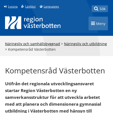
Till innehåll på sidan
Lyssna
Lättläst
Languages
Toggle
Sök
Toggle n
Meny
Näringsliv och samhällsbyggnad
>
Näringsliv och utbildning
>
Kompetensråd Västerbotten
Kompetensråd Västerbotten
Utifrån det regionala utvecklingsansvaret
startar Region Västerbotten en ny
samverkansstruktur för att utveckla arbetet
med att planera och dimensionera gymnasial
utbildning i Västerbotten med hänsyn till