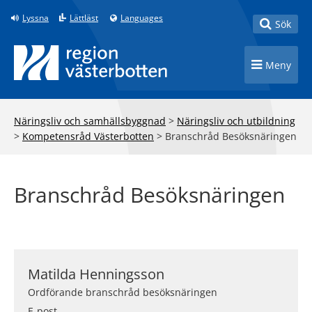
Till innehåll på sidan
Lyssna
Lättläst
Languages
Toggle
Sök
Toggle n
Meny
Näringsliv och samhällsbyggnad
>
Näringsliv och utbildning
>
Kompetensråd Västerbotten
>
Branschråd Besöksnäringen
Branschråd Besöksnäringen
Matilda Henningsson
Ordförande branschråd besöksnäringen
E-post