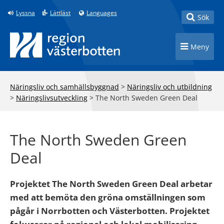
Till innehåll på sidan
Lyssna
Lättläst
Languages
Toggle
Sök
Toggle n
Meny
Näringsliv och samhällsbyggnad
>
Näringsliv och utbildning
>
Näringslivsutveckling
>
The North Sweden Green Deal
The North Sweden Green
Deal
Projektet The North Sweden Green Deal arbetar
med att bemöta den gröna omställningen som
pågår i Norrbotten och Västerbotten. Projektet