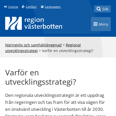
Till innehåll på sidan
Lyssna
Lättläst
Languages
Toggle
Sök
Toggle n
Meny
Näringsliv och samhällsbyggnad
>
Regional
utvecklingsstrategi
>
Varför en utvecklingsstrategi?
Varför en
utvecklingsstrategi?
Den regionala utvecklingsstrategin är ett uppdrag
från regeringen och tas fram för att visa vägen för
en önskvärd utveckling i Västerbotten till år 2030.