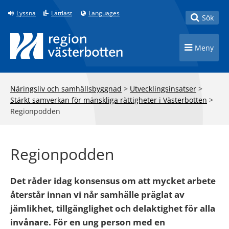
Till innehåll på sidan
Lyssna
Lättläst
Languages
Toggle
Sök
Toggle n
Meny
Näringsliv och samhällsbyggnad
>
Utvecklingsinsatser
>
Stärkt samverkan för mänskliga rättigheter i Västerbotten
>
Regionpodden
Regionpodden
Det råder idag konsensus om att mycket arbete
återstår innan vi når samhälle präglat av
jämlikhet, tillgänglighet och delaktighet för alla
invånare. För en ung person med en