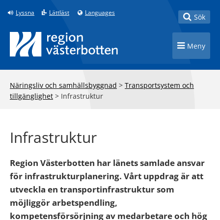
Till innehåll på sidan
Lyssna
Lättläst
Languages
Toggle
Sök
Toggle n
Meny
Näringsliv och samhällsbyggnad
>
Transportsystem och
tillgänglighet
>
Infrastruktur
Infrastruktur
Region Västerbotten har länets samlade ansvar
för infrastrukturplanering. Vårt uppdrag är att
utveckla en transportinfrastruktur som
möjliggör arbetspendling,
kompetensförsörjning av medarbetare och hög