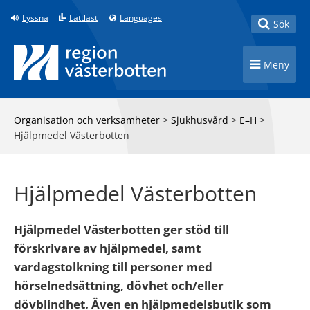
Till innehåll på sidan
Lyssna
Lättläst
Languages
Toggle
Sök
Toggle n
Meny
Organisation och verksamheter
>
Sjukhusvård
>
E–H
>
Hjälpmedel Västerbotten
Hjälpmedel Västerbotten
Hjälpmedel Västerbotten ger stöd till
förskrivare av hjälpmedel, samt
vardagstolkning till personer med
hörselnedsättning, dövhet och/eller
dövblindhet. Även en hjälpmedelsbutik som