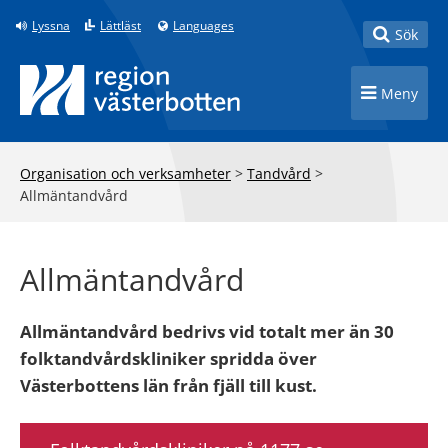
Till innehåll på sidan
Lyssna
Lättläst
Languages
Toggle
Sök
Toggle n
Meny
Organisation och verksamheter
>
Tandvård
>
Allmäntandvård
Allmäntandvård
Allmäntandvård bedrivs vid totalt mer än 30
folktandvårdskliniker spridda över
Västerbottens län från fjäll till kust.