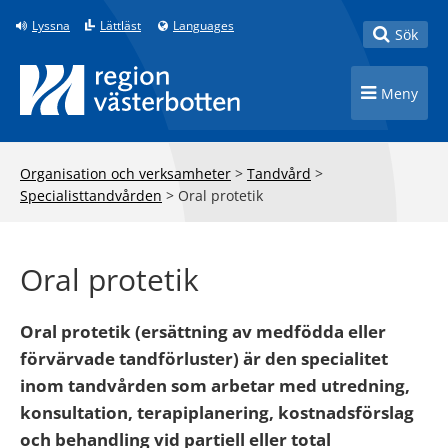
Till innehåll på sidan
Lyssna
Lättläst
Languages
Toggle
Sök
Toggle n
Meny
Organisation och verksamheter
>
Tandvård
>
Specialisttandvården
>
Oral protetik
Oral protetik
Oral protetik (ersättning av medfödda eller
förvärvade tandförluster) är den specialitet
inom tandvården som arbetar med utredning,
konsultation, terapiplanering, kostnadsförslag
och behandling vid partiell eller total