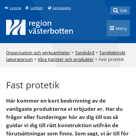
Till innehåll på sidan
Lyssna
Lättläst
Languages
Toggle
Sök
Toggle n
Meny
Organisation och verksamheter
>
Tandvård
>
Tandtekniskt
laboratorium
>
Våra tjänster och produkter
>
Fast protetik
Fast protetik
Här kommer en kort beskrivning av de
vanligaste produkterna vi erbjuder er. Har du
frågor eller funderingar hör av dig till oss så
guidar vi dig till rätt konstruktion utifrån de
förutsättningar som finns. Som sagt, vi är till för