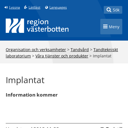
Till innehåll på sidan
Lyssna
Lättläst
Languages
Toggle
Sök
Toggle n
Meny
Organisation och verksamheter
>
Tandvård
>
Tandtekniskt
laboratorium
>
Våra tjänster och produkter
>
Implantat
Implantat
Information kommer