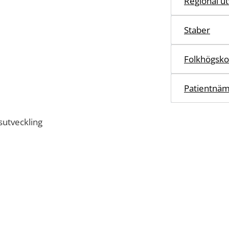
Regional ut
Staber
Folkhögsko
Patientnä
sutveckling