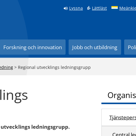
Lyssna
Lättläst
Meänkie
Forskning och innovation
Jobb och utbildning
Pol
edning
>
Regional utvecklings ledningsgrupp
lings
Organis
Tjänsteper
l utvecklings ledningsgrupp.
Central l