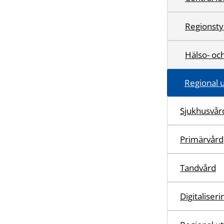
Regionsty
Hälso- oc
Regional 
Sjukhusvår
Primärvård
Tandvård
Digitaliser