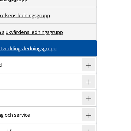
relsens ledningsgrupp
h sjukvårdens ledningsgrupp
utvecklings ledningsgrupp
d
ing och service