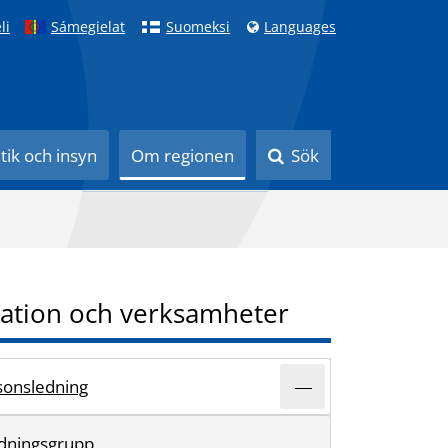
li
Sámegielat
Suomeksi
Languages
itik och insyn
Om regionen
Sök
ation och verksamheter
sonsledning
edningsgrupp