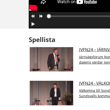
Spellista
JVFN24 – JÄRN
Järnvägsforum Norr
dagens värdar Jonn
JVFN24 - VÄLK
Välkomna till Sund
Sundsvalls kommun