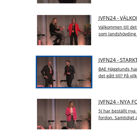
JVFN24 - VÄLK
Välkommen till det
som landshövding Ly
JVFN24 - STAR
BAE Hägglunds har 
det gått till? På vilk
JVFN24 - NYA 
SJ har beställt ny
fordon. Samtidigt ä