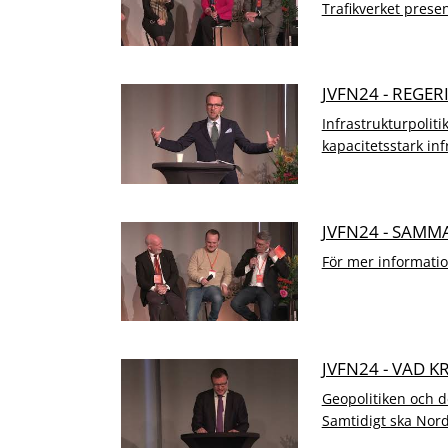
Trafikverket presen
JVFN24 - REGE
Infrastrukturpoliti
kapacitetsstark inf
JVFN24 - SAMM
För mer informati
JVFN24 - VAD 
Geopolitiken och d
Samtidigt ska Nord