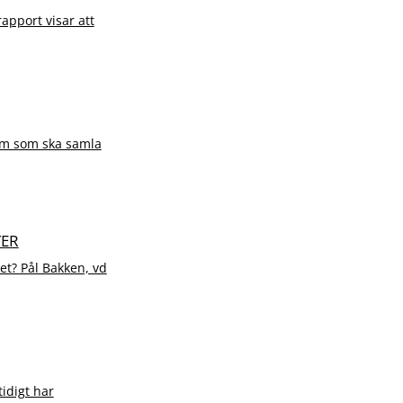
rapport visar att
orm som ska samla
TER
et? Pål Bakken, vd
tidigt har