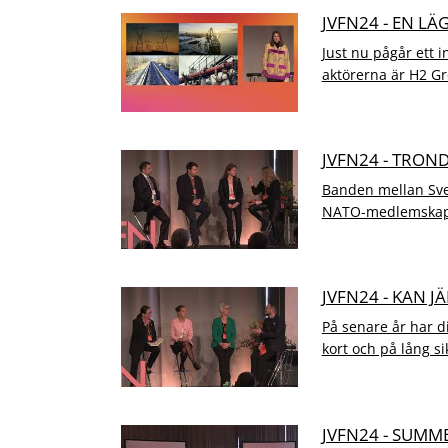
JVFN24 - EN L
Just nu pågår ett 
aktörerna är H2 Gr
JVFN24 - TRON
Banden mellan Sver
NATO-medlemskapet
JVFN24 - KAN 
På senare år har di
kort och på lång sik
JVFN24 - SUMM