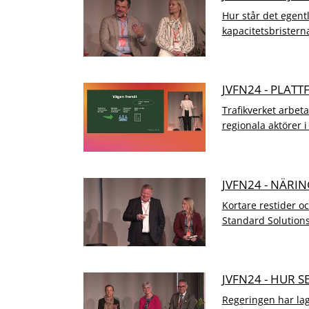
Hur står det egentl
kapacitetsbristerna
JVFN24 - PLAT
Trafikverket arbet
regionala aktörer i
JVFN24 - NÄRI
Kortare restider o
Standard Solution
JVFN24 - HUR 
Regeringen har lagt