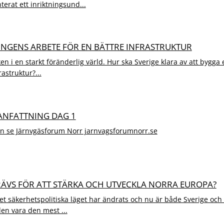
terat ett inriktningsund...
RINGENS ARBETE FÖR EN BÄTTRE INFRASTRUKTUR
ken i en starkt föränderlig värld. Hur ska Sverige klara av att bygga
rastruktur?...
ANFATTNING DAG 1
on se Järnvgäsforum Norr jarnvagsforumnorr.se
KRÄVS FÖR ATT STÄRKA OCH UTVECKLA NORRA EUROPA?
et säkerhetspolitiska läget har ändrats och nu är både Sverige oc
en vara den mest ...