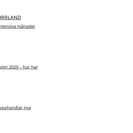
NORRLAND
 intensiva månader
sten 2020 – hur har
g upphandlar nya