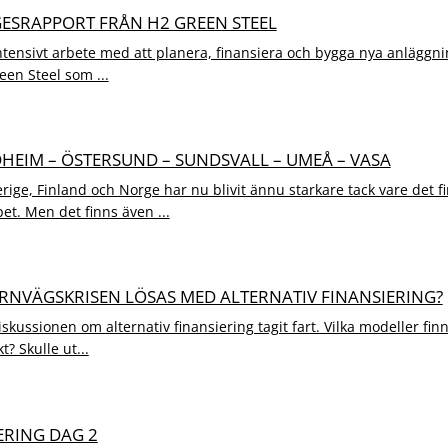
ÄGESRAPPORT FRÅN H2 GREEN STEEL
intensivt arbete med att planera, finansiera och bygga nya anläggnin
een Steel som ...
DHEIM – ÖSTERSUND – SUNDSVALL – UMEÅ – VASA
ige, Finland och Norge har nu blivit ännu starkare tack vare det f
. Men det finns även ...
JÄRNVÄGSKRISEN LÖSAS MED ALTERNATIV FINANSIERING?
skussionen om alternativ finansiering tagit fart. Vilka modeller fi
t? Skulle ut...
ERING DAG 2