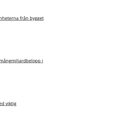
renheterna från bygget
r mångmiljardbelopp i
ed viktig