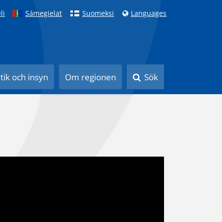
li
Sámegielat
Suomeksi
Languages
itik och insyn
Om regionen
Sök