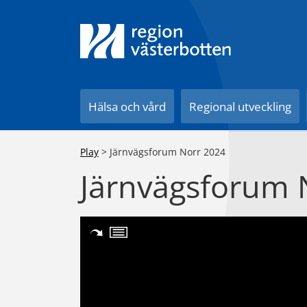
Till innehåll på sidan
Hälsa och vård
Regional utveckling
Play
>
Järnvägsforum Norr 2024
Järnvägsforum 