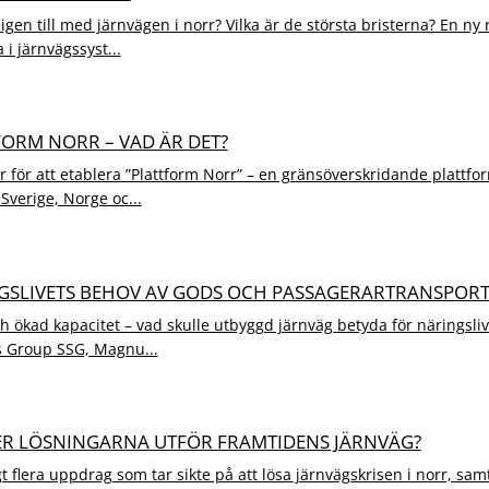
igen till med järnvägen i norr? Vilka är de största bristerna? En ny 
 i järnvägssyst...
TFORM NORR – VAD ÄR DET?
ar för att etablera ”Plattform Norr” – en gränsöverskridande plattf
 Sverige, Norge oc...
NGSLIVETS BEHOV AV GODS OCH PASSAGERARTRANSPOR
ch ökad kapacitet – vad skulle utbyggd järnväg betyda för näringsliv
s Group SSG, Magnu...
SER LÖSNINGARNA UTFÖR FRAMTIDENS JÄRNVÄG?
 flera uppdrag som tar sikte på att lösa järnvägskrisen i norr, sam