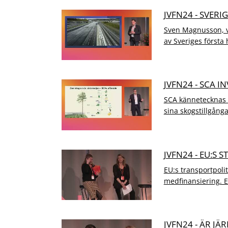
JVFN24 - SVER
Sven Magnusson, vd
av Sveriges första 
JVFN24 - SCA I
SCA kännetecknas a
sina skogstillgånga
JVFN24 - EU:S 
EU:s transportpolit
medfinansiering. E
JVFN24 - ÄR JÄ