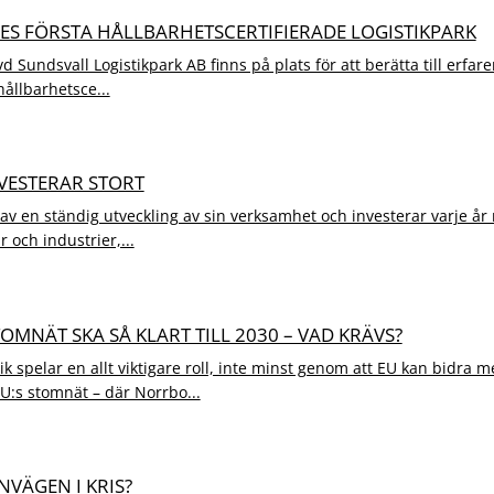
IGES FÖRSTA HÅLLBARHETSCERTIFIERADE LOGISTIKPARK
 Sundsvall Logistikpark AB finns på plats för att berätta till erfa
hållbarhetsce...
NVESTERAR STORT
v en ständig utveckling av sin verksamhet och investerar varje å
r och industrier,...
STOMNÄT SKA SÅ KLART TILL 2030 – VAD KRÄVS?
ik spelar en allt viktigare roll, inte minst genom att EU kan bidra m
U:s stomnät – där Norrbo...
RNVÄGEN I KRIS?