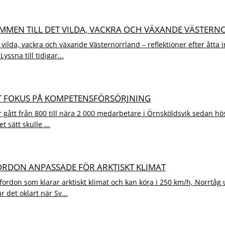
OMMEN TILL DET VILDA, VACKRA OCH VÄXANDE VÄSTER
 vilda, vackra och växande Västernorrland – reflektioner efter åtta
ssna till tidigar...
KT FOKUS PÅ KOMPETENSFÖRSÖRJNING
gått från 800 till nära 2 000 medarbetare i Örnsköldsvik sedan hö
et sätt skulle ...
FORDON ANPASSADE FÖR ARKTISKT KLIMAT
a fordon som klarar arktiskt klimat och kan köra i 250 km/h, Norrtå
r det oklart när Sv...