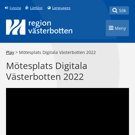
Till innehåll på sidan
Lyssna
Lättläst
Languages
Toggle
Sök
Toggle n
Meny
Play
>
Mötesplats Digitala Västerbotten 2022
Mötesplats Digitala
Västerbotten 2022