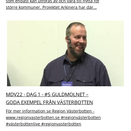
som endast kan utföras av och vara till nytta för
större kommuner. Projektet Arkinera har där...
MDV22 - DAG 1 - #5 GULDMOLNET –
GODA EXEMPEL FRÅN VÄSTERBOTTEN
För mer information se Region Västerbotten -
www.regionvasterbotten.se #regionvästerbotten
#västerbottenlive #regionvasterbotten