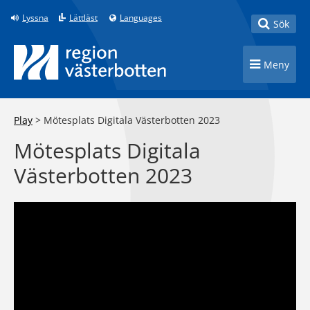
Till innehåll på sidan
Lyssna
Lättläst
Languages
Toggle
Sök
Toggle n
Meny
Play
>
Mötesplats Digitala Västerbotten 2023
Mötesplats Digitala
Västerbotten 2023