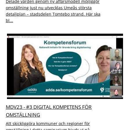
Delade värden genom ny affärsmodell möjliggör
omställning Just nu utvecklas Umeås största
detaljplan – stadsdelen Tomtebo strand. Här ska
bl...
MDV23 - #3 DIGITAL KOMPETENS FÖR
OMSTÄLLNING
Att skickliggöra kommuner och regioner för
omställning I detta seminarium bjuds vi på