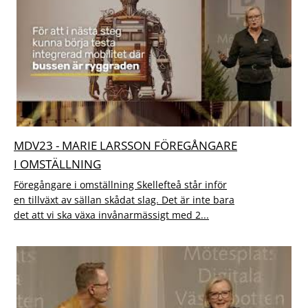
MDV23 - MARIE LARSSON FÖREGÅNGARE
I OMSTÄLLNING
Föregångare i omställning Skellefteå står inför
en tillväxt av sällan skådat slag. Det är inte bara
det att vi ska växa invånarmässigt med 2...