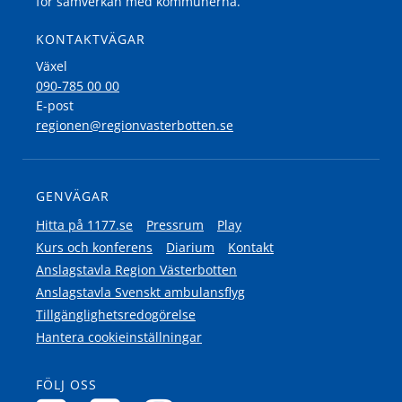
för samverkan med kommunerna.
KONTAKTVÄGAR
Växel
090-785 00 00
E-post
regionen@regionvasterbotten.se
GENVÄGAR
Hitta på 1177.se
Pressrum
Play
Kurs och konferens
Diarium
Kontakt
Anslagstavla Region Västerbotten
Anslagstavla Svenskt ambulansflyg
Tillgänglighetsredogörelse
Hantera cookieinställningar
FÖLJ OSS