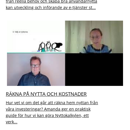
från reella behov och skapa bra användarnytta
kan utveckling och införande av e-tjänster st...
RÄKNA PÅ NYTTA OCH KOSTNADER
Hur vet vi om det går att räkna hem nyttan från
våra investeringar? Amanda ger en praktisk
guide för hur vi kan göra Nyttokalkylen, ett
verk...