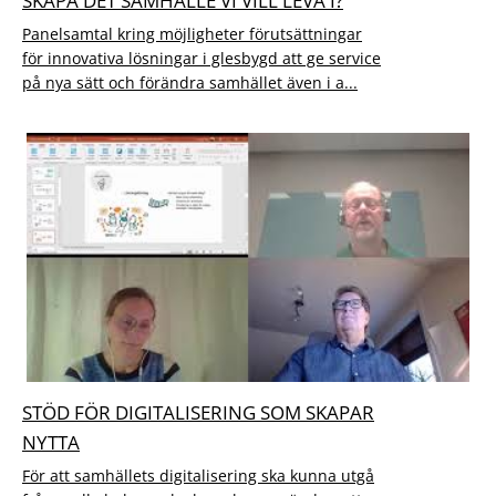
SKAPA DET SAMHÄLLE VI VILL LEVA I?
Panelsamtal kring möjligheter förutsättningar
för innovativa lösningar i glesbygd att ge service
på nya sätt och förändra samhället även i a...
STÖD FÖR DIGITALISERING SOM SKAPAR
NYTTA
För att samhällets digitalisering ska kunna utgå