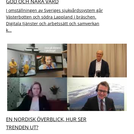
GOD OCH NÄRA VÅRD
I omställningen av Sveriges sjukvårdssystem går
Västerbotten och södra Lappland i bräschen.
Digitala tjänster och arbetssätt och samverkan
k...
EN NORDISK ÖVERBLICK, HUR SER
TRENDEN UT?