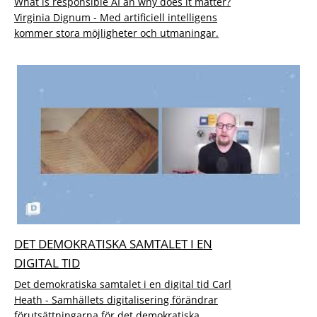
What is responsible AI an why does it matter?
Virginia Dignum - Med artificiell intelligens
kommer stora möjligheter och utmaningar.
DET DEMOKRATISKA SAMTALET I EN
DIGITAL TID
Det demokratiska samtalet i en digital tid Carl
Heath - Samhällets digitalisering förändrar
förutsättningarna för det demokratiska