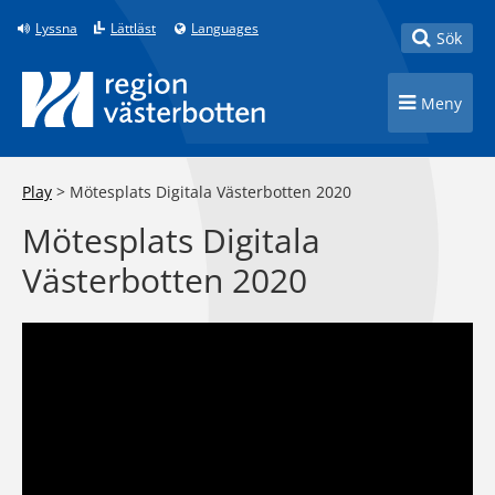
Till innehåll på sidan
Lyssna
Lättläst
Languages
Toggle
Sök
Toggle n
Meny
Play
>
Mötesplats Digitala Västerbotten 2020
Mötesplats Digitala
Västerbotten 2020