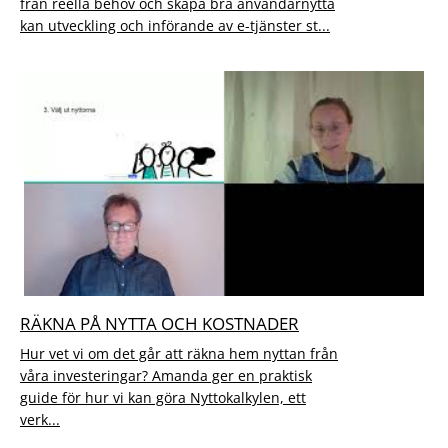
från reella behov och skapa bra användarnytta
kan utveckling och införande av e-tjänster st...
RÄKNA PÅ NYTTA OCH KOSTNADER
Hur vet vi om det går att räkna hem nyttan från
våra investeringar? Amanda ger en praktisk
guide för hur vi kan göra Nyttokalkylen, ett
verk...