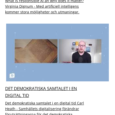
What is responsible AI an why does it matter?
Virginia Dignum - Med artificiell intelligens
kommer stora möjligheter och utmaningar.
DET DEMOKRATISKA SAMTALET I EN
DIGITAL TID
Det demokratiska samtalet i en digital tid Carl
Heath - Samhällets digitalisering förändrar
förutsättningarna för det demokratiska