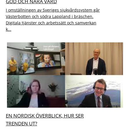
GOD OCH NÄRA VÅRD
I omställningen av Sveriges sjukvårdssystem går
Västerbotten och södra Lappland i bräschen.
Digitala tjänster och arbetssätt och samverkan
k...
EN NORDISK ÖVERBLICK, HUR SER
TRENDEN UT?