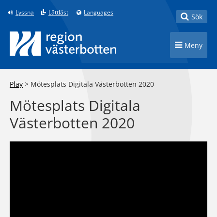
Till innehåll på sidan
Lyssna
Lättläst
Languages
Toggle
Sök
Toggle n
Meny
Play
>
Mötesplats Digitala Västerbotten 2020
Mötesplats Digitala
Västerbotten 2020