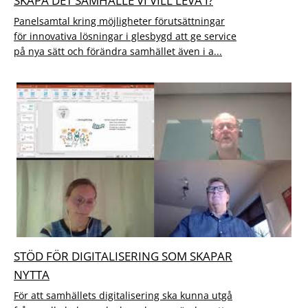
SKAPA DET SAMHÄLLE VI VILL LEVA I?
Panelsamtal kring möjligheter förutsättningar
för innovativa lösningar i glesbygd att ge service
på nya sätt och förändra samhället även i a...
STÖD FÖR DIGITALISERING SOM SKAPAR
NYTTA
För att samhällets digitalisering ska kunna utgå