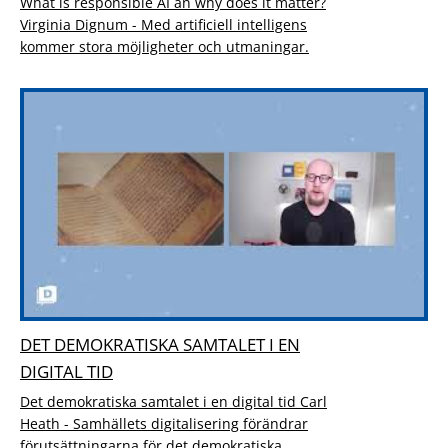
What is responsible AI an why does it matter?
Virginia Dignum - Med artificiell intelligens
kommer stora möjligheter och utmaningar.
DET DEMOKRATISKA SAMTALET I EN
DIGITAL TID
Det demokratiska samtalet i en digital tid Carl
Heath - Samhällets digitalisering förändrar
förutsättningarna för det demokratiska