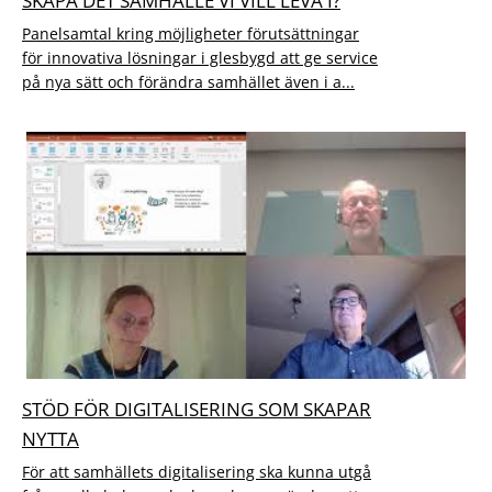
SKAPA DET SAMHÄLLE VI VILL LEVA I?
Panelsamtal kring möjligheter förutsättningar
för innovativa lösningar i glesbygd att ge service
på nya sätt och förändra samhället även i a...
STÖD FÖR DIGITALISERING SOM SKAPAR
NYTTA
För att samhällets digitalisering ska kunna utgå