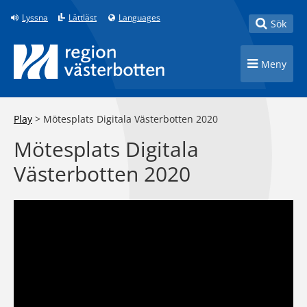
Till innehåll på sidan
Lyssna
Lättläst
Languages
Toggle
Sök
Toggle n
Meny
Play
>
Mötesplats Digitala Västerbotten 2020
Mötesplats Digitala
Västerbotten 2020