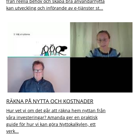
från reella behov och skapa bra användarnytta
kan utveckling och införande av e-tjänster st...
RÄKNA PÅ NYTTA OCH KOSTNADER
Hur vet vi om det går att räkna hem nyttan från
våra investeringar? Amanda ger en praktisk
guide för hur vi kan göra Nyttokalkylen, ett
verk...