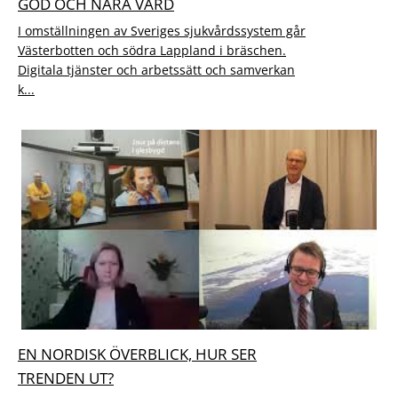
GOD OCH NÄRA VÅRD
I omställningen av Sveriges sjukvårdssystem går
Västerbotten och södra Lappland i bräschen.
Digitala tjänster och arbetssätt och samverkan
k...
EN NORDISK ÖVERBLICK, HUR SER
TRENDEN UT?