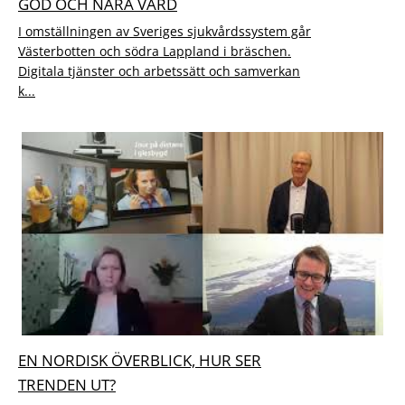
GOD OCH NÄRA VÅRD
I omställningen av Sveriges sjukvårdssystem går
Västerbotten och södra Lappland i bräschen.
Digitala tjänster och arbetssätt och samverkan
k...
EN NORDISK ÖVERBLICK, HUR SER
TRENDEN UT?