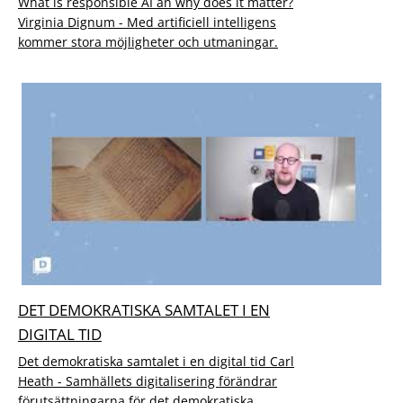
What is responsible AI an why does it matter?
Virginia Dignum - Med artificiell intelligens
kommer stora möjligheter och utmaningar.
DET DEMOKRATISKA SAMTALET I EN
DIGITAL TID
Det demokratiska samtalet i en digital tid Carl
Heath - Samhällets digitalisering förändrar
förutsättningarna för det demokratiska