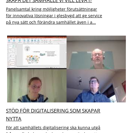
SKAPA DET SAMHÄLLE VI VILL LEVA I?
Panelsamtal kring möjligheter förutsättningar
för innovativa lösningar i glesbygd att ge service
på nya sätt och förändra samhället även i a...
STÖD FÖR DIGITALISERING SOM SKAPAR
NYTTA
För att samhällets digitalisering ska kunna utgå