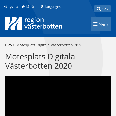
Till innehåll på sidan
Lyssna
Lättläst
Languages
Toggle
Sök
Toggle n
Meny
Play
>
Mötesplats Digitala Västerbotten 2020
Mötesplats Digitala
Västerbotten 2020