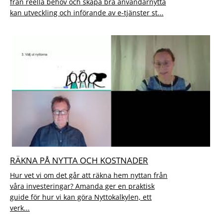
från reella behov och skapa bra användarnytta
kan utveckling och införande av e-tjänster st...
RÄKNA PÅ NYTTA OCH KOSTNADER
Hur vet vi om det går att räkna hem nyttan från
våra investeringar? Amanda ger en praktisk
guide för hur vi kan göra Nyttokalkylen, ett
verk...