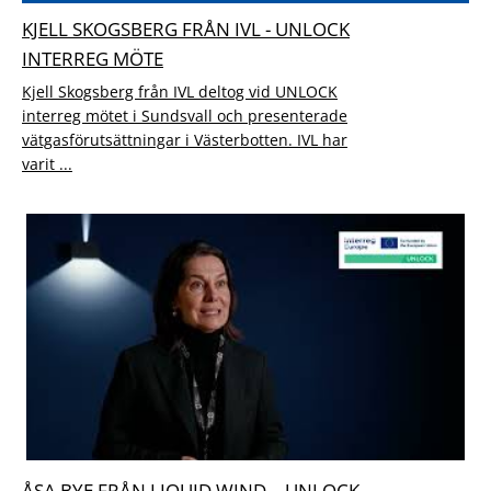
KJELL SKOGSBERG FRÅN IVL - UNLOCK
INTERREG MÖTE
Kjell Skogsberg från IVL deltog vid UNLOCK
interreg mötet i Sundsvall och presenterade
vätgasförutsättningar i Västerbotten. IVL har
varit ...
ÅSA BYE FRÅN LIQUID WIND – UNLOCK