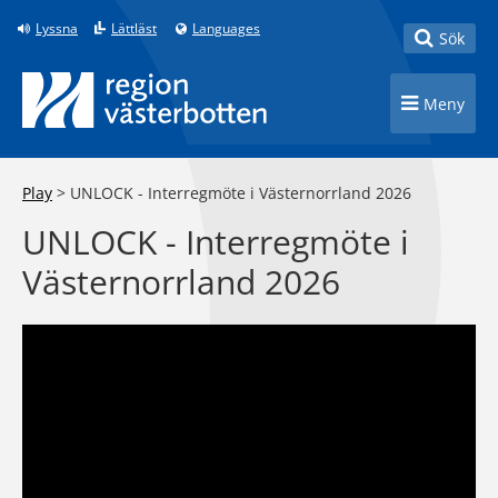
Till innehåll på sidan
Lyssna
Lättläst
Languages
Toggle
Sök
Toggle n
Meny
Play
>
UNLOCK - Interregmöte i Västernorrland 2026
UNLOCK - Interregmöte i
Västernorrland 2026