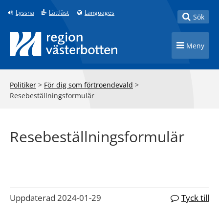
Till innehåll på sidan
Lyssna
Lättläst
Languages
Toggle
Sök
Toggle n
Meny
Politiker
>
För dig som förtroendevald
>
Resebeställningsformulär
Resebeställningsformulär
Uppdaterad 2024-01-29
Tyck till