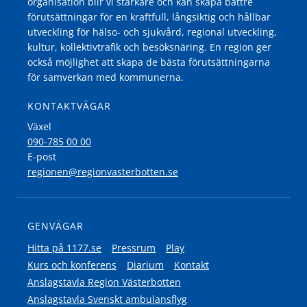
organisation blir vi starkare och kan skapa bättre
förutsättningar för en kraftfull, långsiktig och hållbar
utveckling för hälso- och sjukvård, regional utveckling,
kultur, kollektivtrafik och besöksnäring. En region ger
också möjlighet att skapa de bästa förutsättningarna
för samverkan med kommunerna.
KONTAKTVÄGAR
Växel
090-785 00 00
E-post
regionen@regionvasterbotten.se
GENVÄGAR
Hitta på 1177.se
Pressrum
Play
Kurs och konferens
Diarium
Kontakt
Anslagstavla Region Västerbotten
Anslagstavla Svenskt ambulansflyg