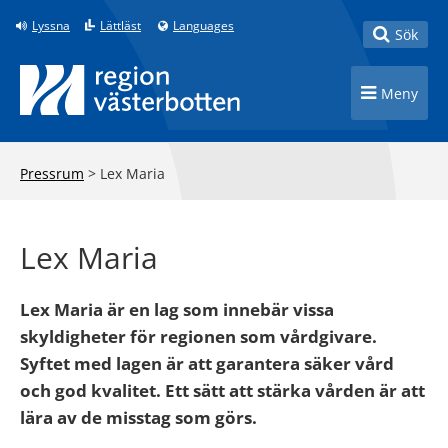
Till innehåll på sidan
Lyssna
Lättläst
Languages
Toggle
Sök
Toggle n
Meny
Pressrum
>
Lex Maria
Lex Maria
Lex Maria är en lag som innebär vissa
skyldigheter för regionen som vårdgivare.
Syftet med lagen är att garantera säker vård
och god kvalitet. Ett sätt att stärka vården är att
lära av de misstag som görs.