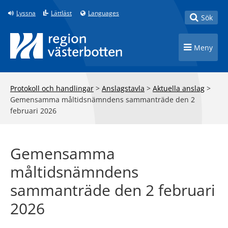
Till innehåll på sidan
Lyssna
Lättläst
Languages
Toggle
Sök
Toggle n
Meny
Protokoll och handlingar
>
Anslagstavla
>
Aktuella anslag
>
Gemensamma måltidsnämndens sammanträde den 2
februari 2026
Gemensamma
måltidsnämndens
sammanträde den 2 februari
2026