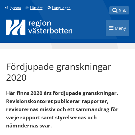
Till innehåll på sidan
Lyssna
Lättläst
Languages
Toggle
Sök
Toggle n
Meny
Fördjupade granskningar
2020
Här finns 2020 års fördjupade granskningar.
Revisionskontoret publicerar rapporter,
revisorernas missiv och ett sammandrag för
varje rapport samt styrelsernas och
nämndernas svar.