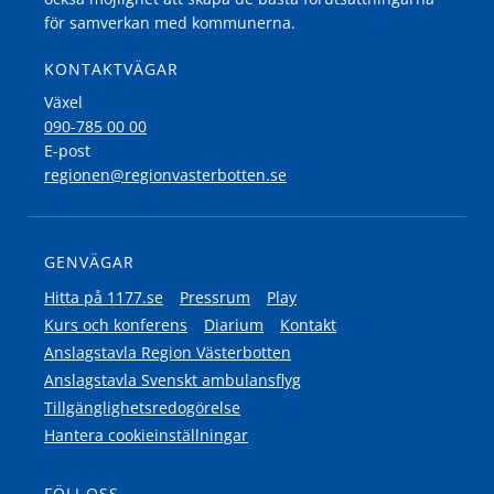
för samverkan med kommunerna.
KONTAKTVÄGAR
Växel
090-785 00 00
E-post
regionen@regionvasterbotten.se
GENVÄGAR
Hitta på 1177.se
Pressrum
Play
Kurs och konferens
Diarium
Kontakt
Anslagstavla Region Västerbotten
Anslagstavla Svenskt ambulansflyg
Tillgänglighetsredogörelse
Hantera cookieinställningar
FÖLJ OSS