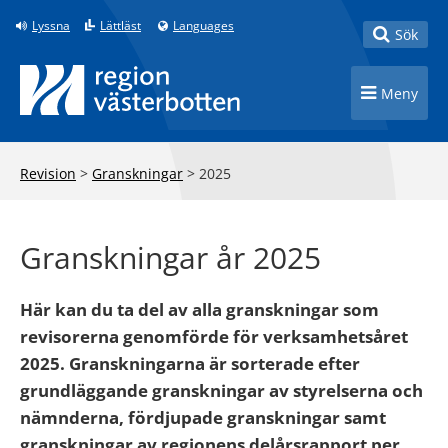
Till innehåll på sidan
Lyssna
Lättläst
Languages
Toggle
Sök
Toggle n
Meny
Revision
>
Granskningar
>
2025
Granskningar år 2025
Här kan du ta del av alla granskningar som
revisorerna genomförde för verksamhetsåret
2025. Granskningarna är sorterade efter
grundläggande granskningar av styrelserna och
nämnderna, fördjupade granskningar samt
granskningar av regionens delårsrapport per