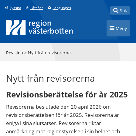
Till innehåll på sidan
Lyssna
Lättläst
Languages
Toggle
Sök
Toggle n
Meny
Revision
>
Nytt från revisorerna
Nytt från revisorerna
Revisionsberättelse för år 2025
Revisorerna beslutade den 20 april 2026 om
revisionsberättelsen för år 2025. Revisorerna är
eniga i sina slutsatser. Revisorerna riktar
anmärkning mot regionstyrelsen i sin helhet och