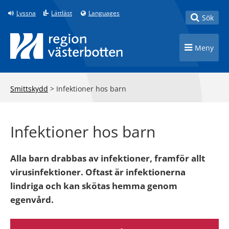
Till innehåll på sidan
Lyssna
Lättläst
Languages
Toggle
Sök
Toggle n
Meny
Smittskydd
>
Infektioner hos barn
Infektioner hos barn
Alla barn drabbas av infektioner, framför allt
virusinfektioner. Oftast är infektionerna
lindriga och kan skötas hemma genom
egenvård.