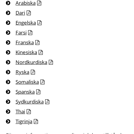
Arabiska
Dari
Engelska
Farsi
Franska
Kinesiska
Nordkurdiska
Ryska
Somaliska
Spanska
Sydkurdiska
Thai
Tigrinja