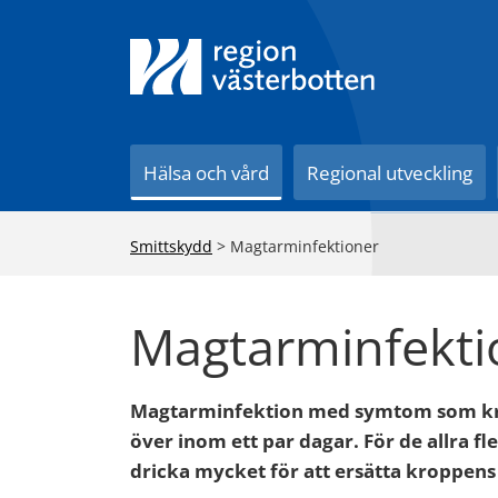
Till innehåll på sidan
Hälsa och vård
Regional utveckling
Smittskydd
>
Magtarminfektioner
Magtarminfekti
Magtarminfektion med symtom som kräk
över inom ett par dagar. För de allra fl
dricka mycket för att ersätta kroppens