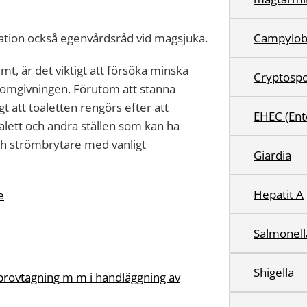
tion också egenvårdsråd vid magsjuka.
Campylob
t, är det viktigt att försöka minska
Cryptosp
e omgivningen. Förutom att stanna
 att toaletten rengörs efter att
EHEC (Ent
lett och andra ställen som kan ha
ch strömbrytare med vanligt
Giardia
Hepatit A
e
Salmonell
Shigella
 provtagning m m i handläggning av