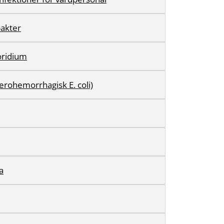
akter
oridium
erohemorrhagisk E. coli)
a