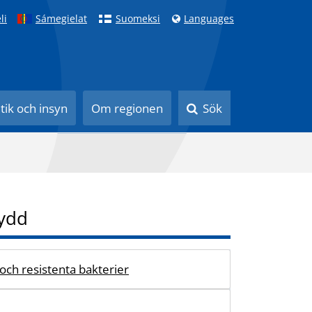
li
Sámegielat
Suomeksi
Languages
itik och insyn
Om regionen
Sök
ydd
 och resistenta bakterier