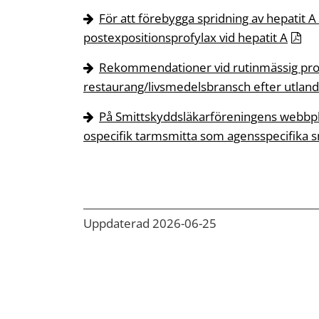
För att förebygga spridning av hepatit A f
postexpositionsprofylax vid hepatit A
Rekommendationer vid rutinmässig pro
restaurang/livsmedelsbransch efter utlandsv
På Smittskyddsläkarföreningens webbpla
ospecifik tarmsmitta som agensspecifika s
Uppdaterad 2026-06-25