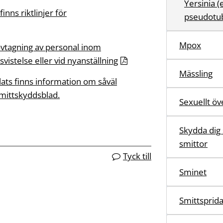
Yersinia (
inns riktlinjer för
pseudotub
Mpox
vtagning av personal inom
istelse eller vid nyanställning
Mässling
ts finns information om såväl
mittskyddsblad.
Sexuellt öv
Skydda dig
smittor
Tyck till
Sminet
Smittsprid