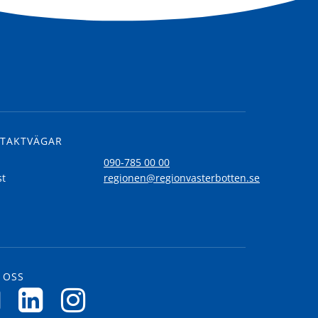
TAKTVÄGAR
l
090-785 00 00
st
regionen@regionvasterbotten.se
 OSS