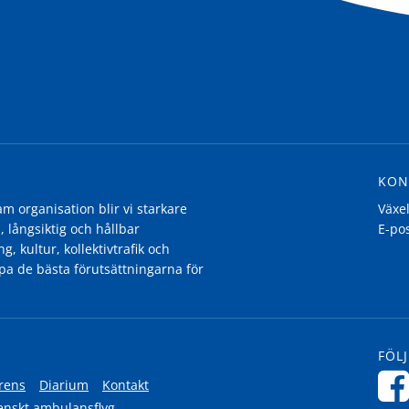
KON
 organisation blir vi starkare
Växe
, långsiktig och hållbar
E-po
g, kultur, kollektivtrafik och
pa de bästa förutsättningarna för
FÖLJ
rens
Diarium
Kontakt
enskt ambulansflyg