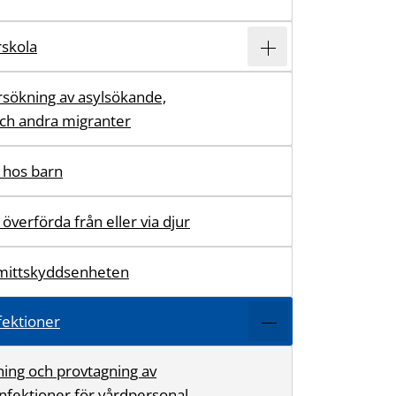
rskola
sökning av asylsökande,
och andra migranter
 hos barn
 överförda från eller via djur
mittskyddsenheten
ektioner
ing och provtagning av
fektioner för vårdpersonal