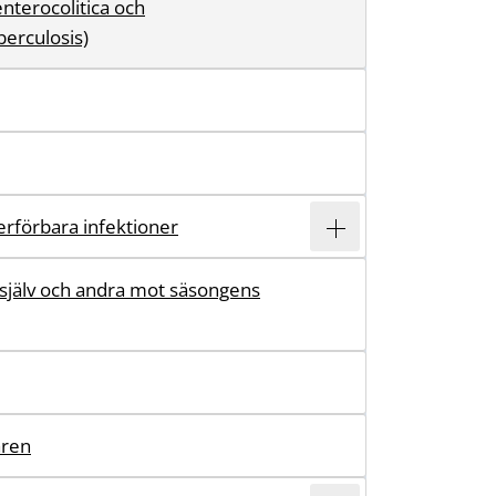
enterocolitica och
erculosis)
erförbara infektioner
 själv och andra mot säsongens
aren