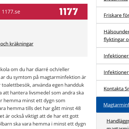
å 1177.se
Friskare fö
Hälsounder
flyktingar 
 och kräkningar
Infektioner
kola om du har diarré och/eller
Infektioner
. Har du symtom på magtarminfektion är
ter toalettbesök, använda egen handduk
Kontakta S
a att hantera livsmedel som andra ska
är hemma minst ett dygn som
Magtarminf
ra hemma tills det har gått minst 48
t är också viktigt att de har ett gott
Handläggn
kolbarn ska vara hemma i minst ett dygn
magtarmin