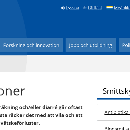
Lyssna
Lättläst
Meänkie
Forskning och innovation
Jobb och utbildning
Pol
oner
Smittsk
ning och/eller diarré går oftast
Antibiotika
esta räcker det med att vila och att
 vätskeförluster.
Blodsmitta