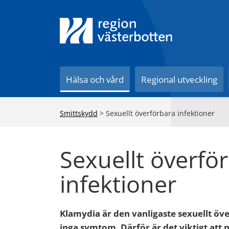
Till innehåll på sidan
Hälsa och vård
Regional utveckling
Smittskydd
>
Sexuellt överförbara infektioner
Sexuellt överfö
infektioner
Klamydia är den vanligaste sexuellt öv
inga symtom. Därför är det viktigt att 