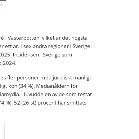
ré i Västerbotten,
vilket är det högsta
r ett år
.
I sex andra regioner i Sverige
 2025
.
Incidensen i
Sverige som
d 2024
.
ades fler personer med juridiskt manligt
ligt kön
(34 %).
Medianåldern för
r klamydia. Huvuddelen av de som testat
(74 %)
.
52 (26 st) procent har smittats