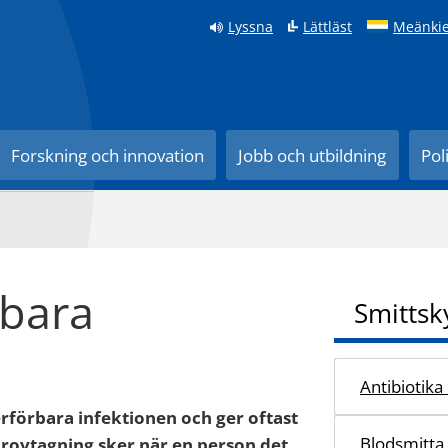
Lyssna
Lättläst
Meänkie
Forskning och innovation
Jobb och utbildning
Pol
rbara
Smittsk
Antibiotika
erförbara infektionen och ger oftast
Blodsmitta
provtagning sker när en person det