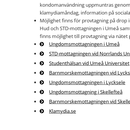
kondomanvändning
uppmuntras
genom
klamydiamåndag
,
information på social
Möjlighet finns för provtagning på drop
Hud och STD-mottagningen i Umeå samt
finns möjlighet till provtagning via näte
Ungdomsmottagningen i Umeå
STD-mottagningen vid Norrlands Uni
Studenthälsan vid Umeå Universitet
Barnmorskemottagningen vid Lycks
Ungdomsmottagningen i Lycksele
Ungdomsmottagning i Skellefteå
Barnmorskemottagningen vid Skelle
Klamydia.se