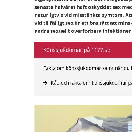
senaste halvåret haft oskyddat sex med n
naturligtvis vid misstänkta symtom. 
vid tillfälligt sex är ett bra sätt att mi
andra sexuellt överförbara infektioner 
Könssjukdomar på 1177.se
Fakta om könssjukdomar samt när du 
Råd och fakta om könssjukdomar p