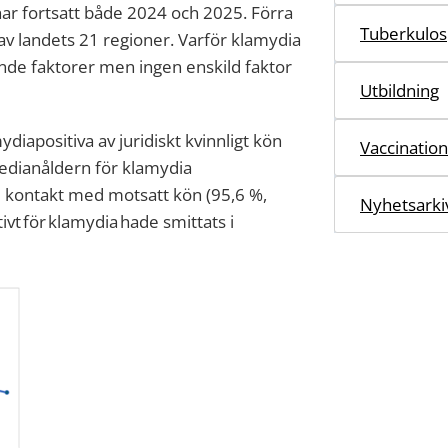
ar fortsatt både 2024 och 2025. Förra
Tuberkulos
 av landets 21 regioner.
Varför klamydia
nde faktorer men ingen enskild faktor
Utbildning
diapositiva av juridiskt kvinnligt kön
Vaccination
Medianåldern för klamydia
ll kontakt med motsatt kön
(95,6 %,
Nyhetsarki
ivt
för
klamydia
hade
smittats i