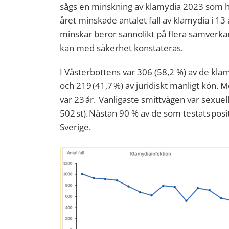
sågs en minskning av klamydia 2023 som h
året minskade antalet fall av klamydia i 13
minskar beror sannolikt på flera samverka
kan med säkerhet konstateras.
I Västerbottens
var 306
(58,2 %)
av de klamy
och
219
(41,7
%)
av juridiskt manligt kön. 
var
23
å
r.
Vanligaste smittvägen var sexue
502
st
).
Nästan 90 % a
v de som testats
posit
Sverige.