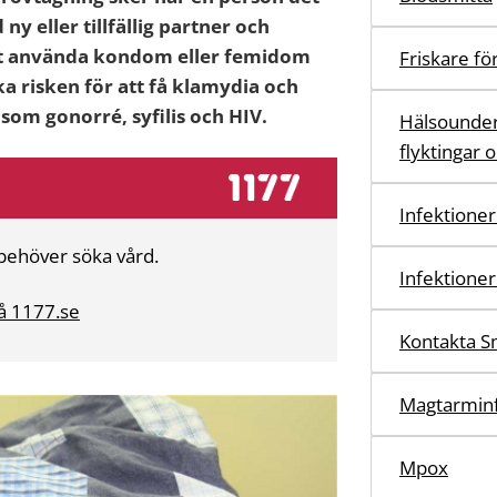
y eller tillfällig partner och
Att använda kondom eller femidom
Friskare fö
nska risken för att få klamydia och
som gonorré, syfilis och HIV.
Hälsounder
flyktingar 
Infektioner
behöver söka vård.
Infektioner
å 1177.se
Kontakta S
Magtarminf
Mpox