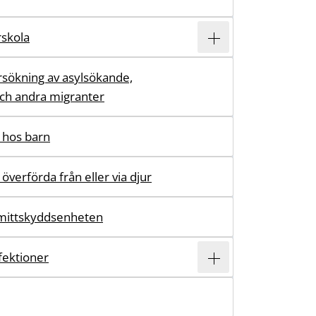
rskola
sökning av asylsökande,
och andra migranter
 hos barn
 överförda från eller via djur
mittskyddsenheten
ektioner