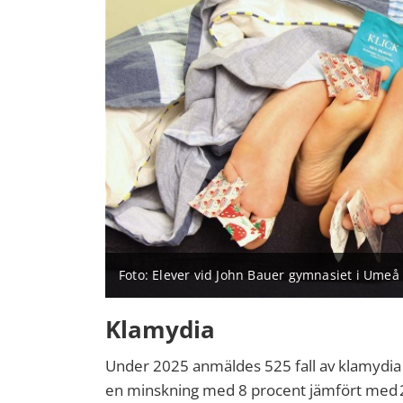
Foto: Elever vid John Bauer gymnasiet i Umeå
Klamydia
Under
2025
anmäldes
525
fall av klamydia
en
minskning med
8 procent
jämfört med