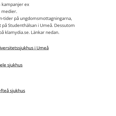
 kampanjer ex
a medier
.
 in-tider på ungdomsmottagningarna,
 på Studenthälsan i Umeå. Dessutom
t på klamydia.se. Länkar nedan.
versitetssjukhus i Umeå
ele sjukhus
fteå sjukhus