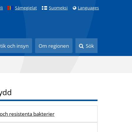
li
Sámegielat
Suomeksi
Languages
itik och insyn
Om regionen
Sök
ydd
 och resistenta bakterier