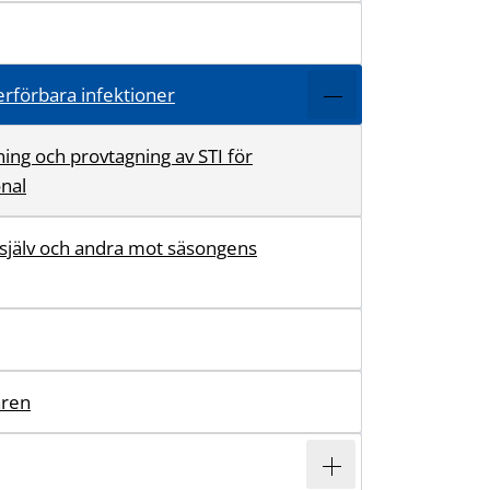
erförbara infektioner
ing och provtagning av STI för
nal
 själv och andra mot säsongens
aren