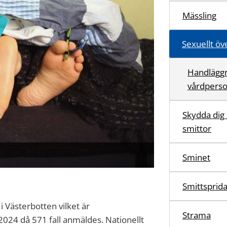
Mässling
Sexuellt öv
Handläggn
vårdperso
Skydda dig
smittor
Sminet
Smittsprid
 i Västerbotten vilket är
Strama
2024
då
571
fall anmäldes.
Nationellt