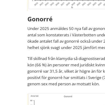
Gonorré
Under
2025
anmäldes
50
nya fall av gonor
antal som konstaterats i Västerbotten unde
ökade antalet fall av gonorré också under
helhet sjönk svagt under 2025 jämfört me
Till skillnad från klamydia så diagnostiser
kön
(66 %)
än personer med juridiskt kvinn
gonorré var 31,5 år, vilket är högre än fö
positivt för gonorré har smittats i Sverige 
genom sex med person av motsatt kön.