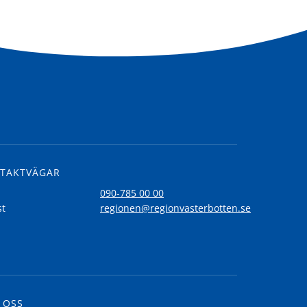
TAKTVÄGAR
l
090-785 00 00
st
regionen@regionvasterbotten.se
 OSS