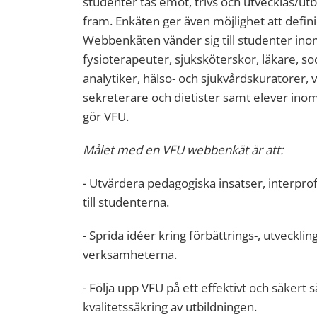
studenter tas emot, trivs och utvecklas/ut
fram. Enkäten ger även möjlighet att defin
Webbenkäten vänder sig till studenter in
fysioterapeuter, sjuksköterskor, läkare, 
analytiker, hälso- och sjukvårdskuratorer,
sekreterare och dietister samt elever i
gör VFU.
Målet med en VFU webbenkät är att:
- Utvärdera pedagogiska insatser, interpr
till studenterna.
- Sprida idéer kring förbättrings-, utveckli
verksamheterna.
- Följa upp VFU på ett effektivt och säkert s
kvalitetssäkring av utbildningen.