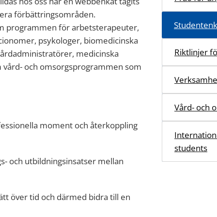
bildas hos oss har en webbenkät tagits
iera förbättringsområden.
Studentenk
om programmen för arbetsterapeuter,
socionomer, psykologer, biomedicinska
Riktlinjer f
 vårdadministratörer, medicinska
nom vård- och omsorgsprogrammen som
Verksamhet
Vård- och 
ofessionella moment och återkoppling
Internatio
students
ngs- och utbildningsinsatser mellan
ätt över tid och därmed bidra till en