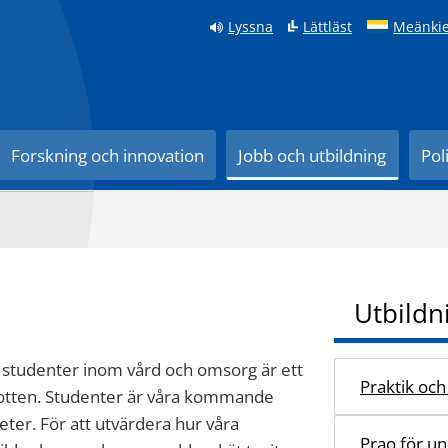
Lyssna
Lättläst
Meänkie
Forskning och innovation
Jobb och utbildning
Pol
Utbildn
 studenter inom vård och omsorg är ett
Praktik oc
botten. Studenter är våra kommande
eter. För att utvärdera hur våra
Prao för u