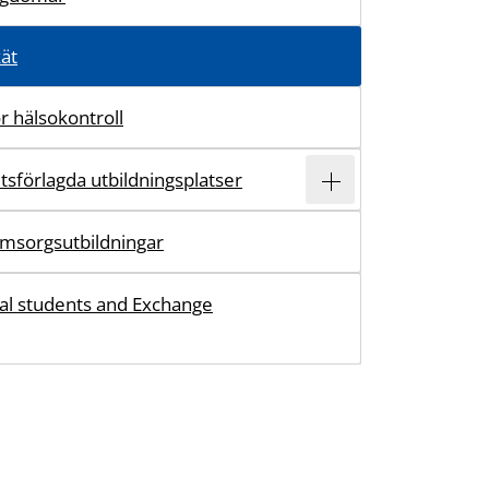
ät
ör hälsokontroll
sförlagda utbildningsplatser
omsorgsutbildningar
nal students and Exchange