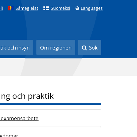
li
Sámegielat
Suomeksi
Languages
itik och insyn
Om regionen
Sök
ing och praktik
h examensarbete
ngdomar