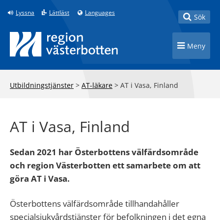
Till innehåll på sidan
Lyssna
Lättläst
Languages
Toggle
Sök
Toggle n
Meny
Utbildningstjänster
>
AT-läkare
>
AT i Vasa, Finland
AT i Vasa, Finland
Sedan 2021 har Österbottens välfärdsområde
och region Västerbotten ett samarbete om att
göra AT i Vasa.
Österbottens välfärdsområde tillhandahåller
specialsjukvårdstjänster för befolkningen i det egna