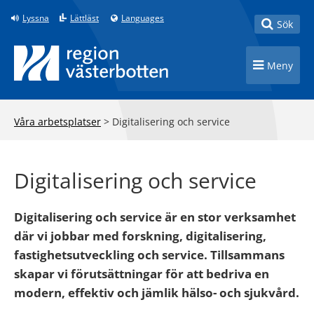
Till innehåll på sidan
Lyssna
Lättläst
Languages
Toggle
Sök
Toggle n
Meny
Våra arbetsplatser
>
Digitalisering och service
Digitalisering och service
Digitalisering och service är en stor verksamhet
där vi jobbar med forskning, digitalisering,
fastighetsutveckling och service. Tillsammans
skapar vi förutsättningar för att bedriva en
modern, effektiv och jämlik hälso- och sjukvård.