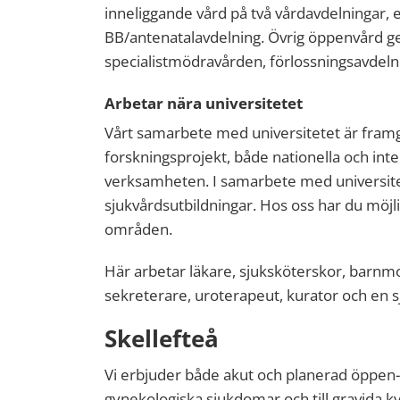
inneliggande vård på två vårdavdelningar,
BB/antenatalavdelning. Övrig öppenvård ge
specialistmödravården, förlossningsavdel
Arbetar nära universitetet
Vårt samarbete med universitetet är framgå
forskningsprojekt, både nationella och inter
verksamheten. I samarbete med universitet
sjukvårdsutbildningar. Hos oss har du möjli
områden.
Här arbetar läkare, sjuksköterskor, barnm
sekreterare, uroterapeut, kurator och en 
Skellefteå
Vi erbjuder både akut och planerad öppen- 
gynekologiska sjukdomar och till gravida k