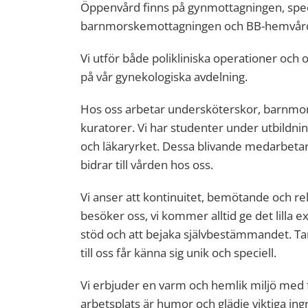
Öppenvård finns på gynmottagningen, spe
barnmorskemottagningen och BB-hemvår
Vi utför både polikliniska operationer och 
på vår gynekologiska avdelning.
Hos oss arbetar undersköterskor, barnmor
kuratorer. Vi har studenter under utbildn
och läkaryrket. Dessa blivande medarbetare
bidrar till vården hos oss.
Vi anser att kontinuitet, bemötande och rel
besöker oss, vi kommer alltid ge det lilla e
stöd och att bejaka självbestämmandet. Ta
till oss får känna sig unik och speciell.
Vi erbjuder en varm och hemlik miljö med f
arbetsplats är humor och glädje viktiga ing