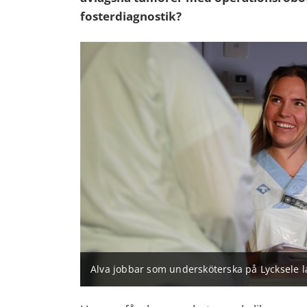
fosterdiagnostik?
Alva jobbar som undersköterska på Lycksele l