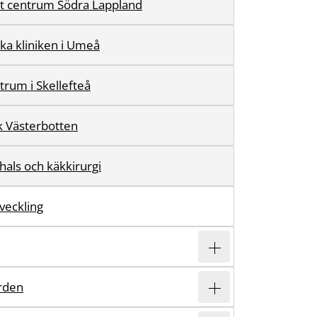
t centrum Södra Lappland
ka kliniken i Umeå
rum i Skellefteå
k Västerbotten
hals och käkkirurgi
veckling
rden