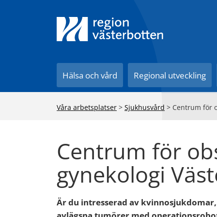
Till innehåll på sidan
Hälsa och vård
Regional utveckling
Våra arbetsplatser
>
Sjukhusvård
>
Centrum för o
Centrum för obs
gynekologi Väs
Är du intresserad av kvinnosjukdomar, at
avlägsna tumörer med operationsrobot 