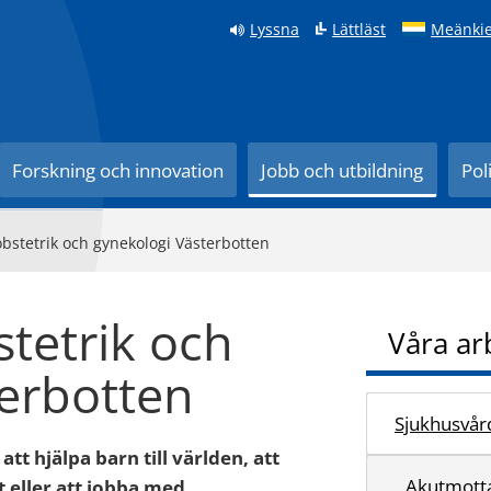
Lyssna
Lättläst
Meänkie
Forskning och innovation
Jobb och utbildning
Pol
bstetrik och gynekologi Västerbotten
tetrik och
Våra ar
terbotten
Sjukhusvår
t hjälpa barn till världen, att
Akutmotta
eller att jobba med