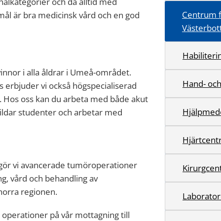
alkategorier och då alltid med
Centrum f
 mål är bra medicinsk vård och en god
Västerbot
Habiliter
vinnor i alla åldrar i Umeå-området.
Hand- och 
s erbjuder vi också högspecialiserad
or. Hos oss kan du arbeta med både akut
Hjälpmede
bildar studenter och arbetar med
Hjärtcen
 gör vi avancerade tumöroperationer
Kirurgcen
ng, vård och behandling av
 norra regionen.
Laborator
ka operationer på vår mottagning till