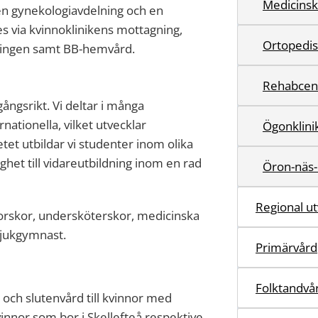
Medicinsk
 en gynekologiavdelning och en
s via kvinnoklinikens mottagning,
Ortopedis
ningen samt BB-hemvård.
Rehabcent
ngsrikt. Vi deltar i många
nationella, vilket utvecklar
Ögonklini
et utbildar vi studenter inom olika
ghet till vidareutbildning inom en rad
Öron-näs-
Regional ut
orskor, undersköterskor, medicinska
sjukgymnast.
Primärvård
Folktandvå
och slutenvård till kvinnor med
vinnor som bor i Skellefteå respektive