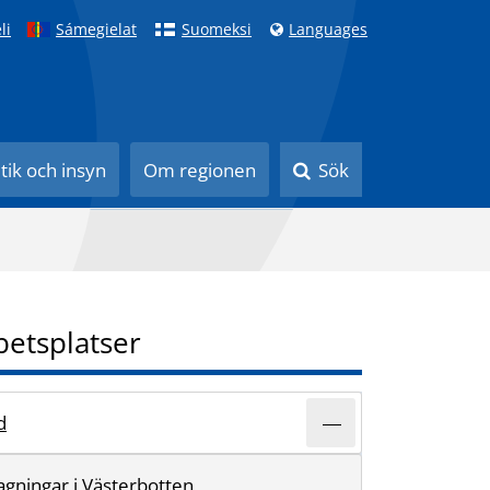
li
Sámegielat
Suomeksi
Languages
itik och insyn
Om regionen
Sök
betsplatser
d
gningar i Västerbotten