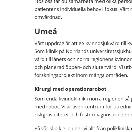
Hos oss får du samarbeta med olika person
patientens individuella behov i fokus. Vårt
omvårdnad.
Umeå
Vårt uppdrag är att ge kvinnosjukvård till k
Som klinik på Norrlands universitetssjukhu
vård till länets och norra regionens kvinn
och planerad öppen- och slutenvård. Vi ut
forskningsprojekt inom många områden.
Kirurgi med operationsrobot
Som enda kvinnoklinik i norra regionen så
med robot. Vi är även centrum för utredni
riskgraviditeter och fosterdiagnostik i den
På vår klinik erbjuder vi allt från poliklinis