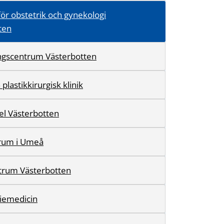
ör obstetrik och gynekologi
ten
ingscentrum Västerbotten
plastikkirurgisk klinik
l Västerbotten
trum i Umeå
trum Västerbotten
iemedicin