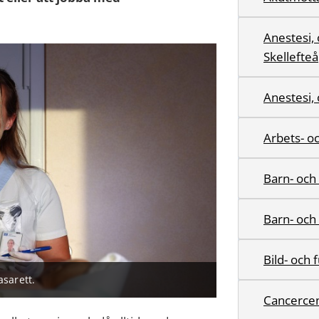
Anestesi,
Skellefteå
Anestesi,
Arbets- o
Barn- oc
Barn- och
Bild- och
asarett.
Cancerce