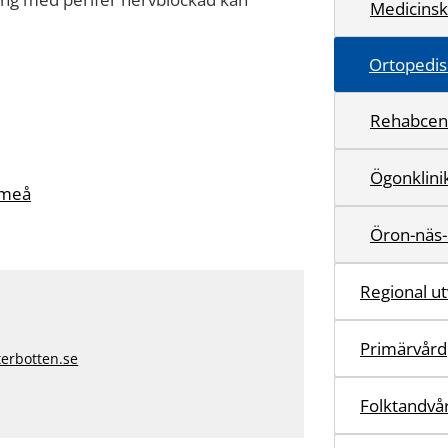
Medicinsk
Ortopedis
Rehabcent
Ögonklini
 Umeå
Öron-näs-
Regional ut
Primärvård
terbotten.se
Folktandvå