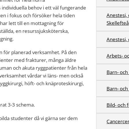
 individuella behov i ett väl fungerande
Anestesi,
en i fokus och försöker hela tiden
Skellefteå
r lett till en mottagning för
tällda, en resurssjuksköterska,
gning.
Anestesi,
n för planerad verksamhet. På den
Arbets- o
tienter med frakturer, många äldre
uman och akuta ryggpatienter från hela
Barn- oc
 verksamhet vårdar vi läns- men också
yggkirurgi, höft- och knäproteskirurgi,
Barn- och
erat 3-3 schema.
Bild- och
tbilda studenter då vi gärna ser dem
Cancerce