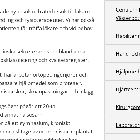
Centrum f
e nybesök och återbesök till läkare
Västerbot
ndling och fysioterapeuter. Vi har också
tienten får träffa läkare och vid behov
Habiliter
cinska sekreterare som bland annat
Hand- och 
klassificering och kvalitetsregister.
Hjälpmede
, här arbetar ortopedingenjörer och
anpassare hjälpmedel som proteser,
Hjärtcen
diska skor, skoanpassningar och inlägg.
agsläget pågår ett 20-tal
Kirurgcen
nd annat hälsosam
ver på ett gymnasium, kroniskt
Laborator
och slitage av ortopediska implantat.
ing med perifer nervblockad kan