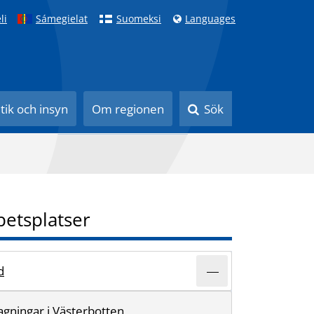
li
Sámegielat
Suomeksi
Languages
itik och insyn
Om regionen
Sök
betsplatser
d
gningar i Västerbotten