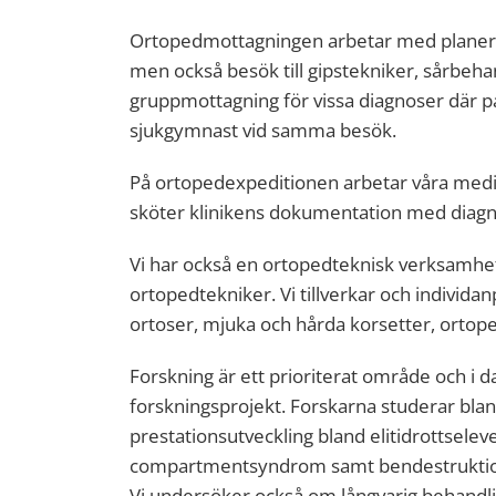
Ortopedmottagningen arbetar med planerad
men också besök till gipstekniker, sårbeha
gruppmottagning för vissa diagnoser där pa
sjukgymnast vid samma besök.
På ortopedexpeditionen arbetar våra medi
sköter klinikens dokumentation med diagnos
Vi har också en ortopedteknisk verksamhet
ortopedtekniker. Vi tillverkar och individ
ortoser, mjuka och hårda korsetter, ortope
Forskning är ett prioriterat område och i d
forskningsprojekt. Forskarna studerar bla
prestationsutveckling bland elitidrottsele
compartmentsyndrom samt bendestruktion 
Vi undersöker också om långvarig behandl