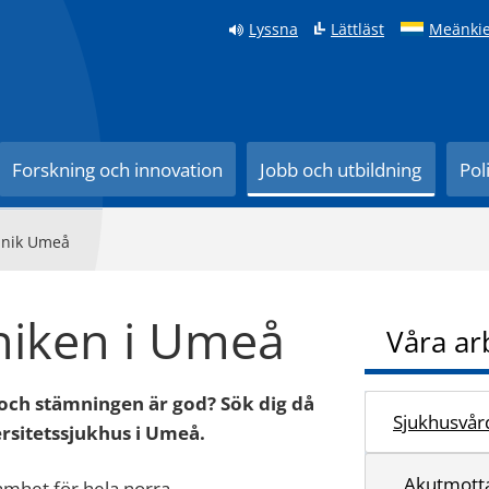
Lyssna
Lättläst
Meänkie
Forskning och innovation
Jobb och utbildning
Pol
linik Umeå
niken i Umeå
Våra ar
 och stämningen är god? Sök dig då
Sjukhusvår
ersitetssjukhus i Umeå.
Akutmotta
amhet för hela norra