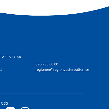
TAKTVÄGAR
l
090-785 00 00
st
regionen@regionvasterbotten.se
 OSS