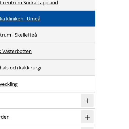
t centrum Södra Lappland
ka kliniken i Umeå
rum i Skellefteå
k Västerbotten
hals och käkkirurgi
veckling
rden