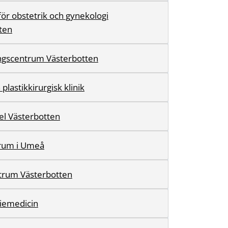
ör obstetrik och gynekologi
ten
ingscentrum Västerbotten
plastikkirurgisk klinik
l Västerbotten
trum i Umeå
trum Västerbotten
iemedicin