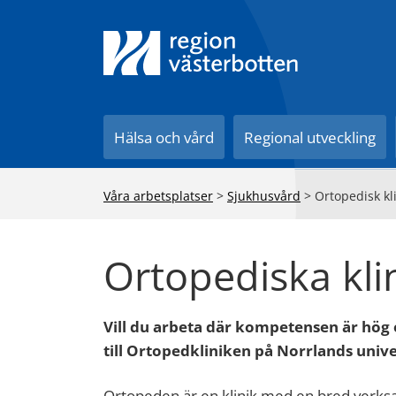
Till innehåll på sidan
Hälsa och vård
Regional utveckling
Våra arbetsplatser
>
Sjukhusvård
>
Ortopedisk k
Ortopediska kli
Vill du arbeta där kompetensen är hög
till Ortopedkliniken på Norrlands univ
Ortopeden är en klinik med en bred verks