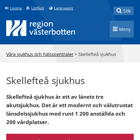
Till innehåll på sidan
Lyssna
Lättläst
Languages
Toggle
Sök
Toggle n
Meny
Våra sjukhus och hälsocentraler
>
Skellefteå sjukhus
Skellefteå sjukhus
Skellefteå sjukhus är ett av länets tre
akutsjukhus. Det är ett modernt och välutrustat
länsdelssjukhus med runt 1 200 anställda och
200 vårdplatser.