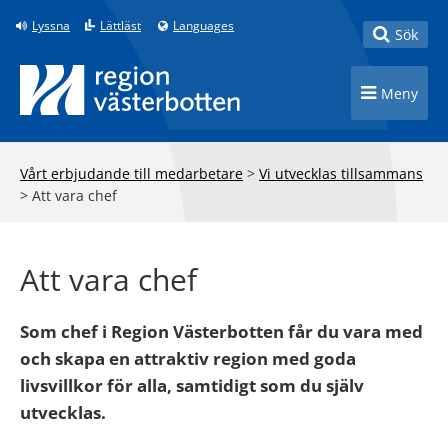
Till innehåll på sidan
Lyssna
Lättläst
Languages
Toggle
Sök
Toggle n
Meny
Vårt erbjudande till medarbetare
>
Vi utvecklas tillsammans
>
Att vara chef
Att vara chef
Som chef i Region Västerbotten får du vara med
och skapa en attraktiv region med goda
livsvillkor för alla, samtidigt som du själv
utvecklas.