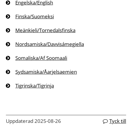
Engelska/English
Finska/Suomeksi
Meänkieli/Tornedalsfinska
Nordsamiska/Davvisámegiella
Somaliska/Af Soomaali
Sydsamiska/Åarjelsaemien
Tigrinska/Tigrinja
Uppdaterad 2025-08-26
Tyck till