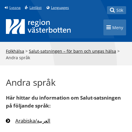
Till innehåll på sidan
Lyssna
Lättläst
Languages
Toggle
Sök
Toggle n
Meny
Folkhälsa
>
Salut-satsningen – för barn och ungas hälsa
>
Andra språk
Andra språk
Här hittar du information om Salut-satsningen
på följande språk:
Arabiska/العربية