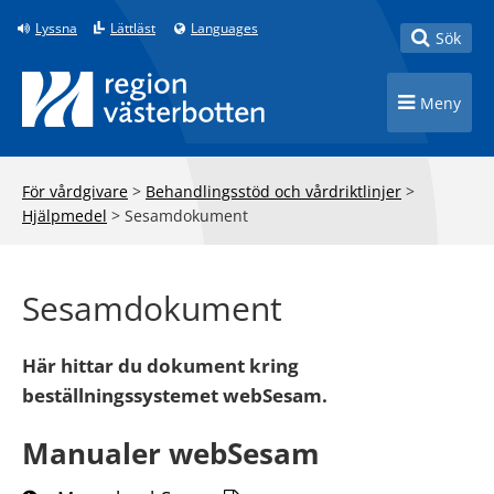
Till innehåll på sidan
Lyssna
Lättläst
Languages
Toggle
Sök
Toggle n
Meny
För vårdgivare
>
Behandlingsstöd och vårdriktlinjer
>
Hjälpmedel
>
Sesamdokument
Sesamdokument
Här hittar du dokument kring
beställningssystemet webSesam.
Manualer webSesam