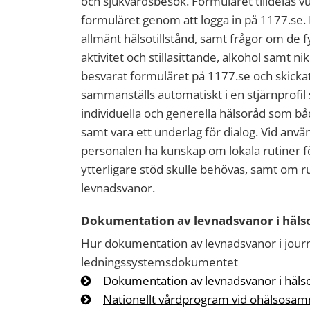
och sjukvårdsbesök. Formuläret tilldelas 
formuläret genom att logga in på 1177.se.
allmänt hälsotillstånd, samt frågor om de 
aktivitet och stillasittande, alkohol samt n
besvarat formuläret på 1177.se och skickat
sammanställs automatiskt i en stjärnprofi
individuella och generella hälsoråd som både 
samt vara ett underlag för dialog. Vid an
personalen ha kunskap om lokala rutiner f
ytterligare stöd skulle behövas, samt om 
levnadsvanor.
Dokumentation av levnadsvanor i hälso
Hur dokumentation av levnadsvanor i journ
ledningssystemsdokumentet
Dokumentation av levnadsvanor i häls
Nationellt vårdprogram vid ohälsosam