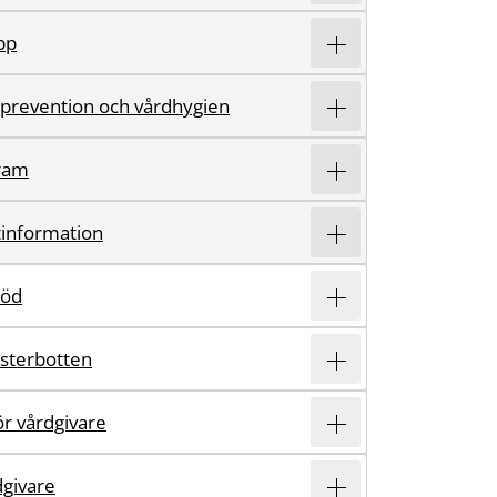
pp
sprevention och vårdhygien
ram
information
töd
ästerbotten
r vårdgivare
dgivare