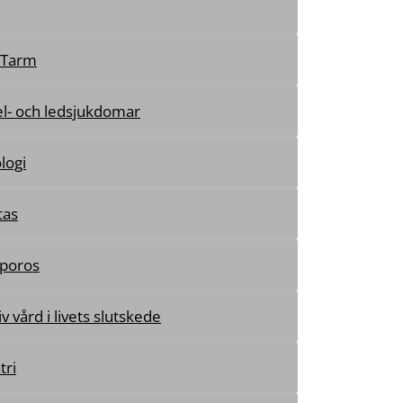
-Tarm
l- och ledsjukdomar
logi
tas
poros
tiv vård i livets slutskede
tri