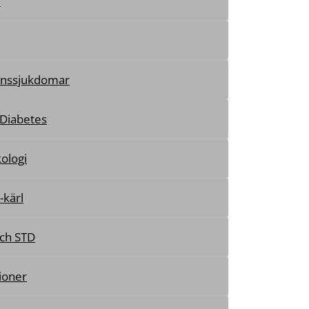
i
nssjukdomar
 Diabetes
ologi
-kärl
ch STD
ioner