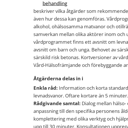
behandling
beskriver vilka åtgärder som rekommende
även hur dessa kan genomföras. Vårdprog
alkohol, ohälsosamma matvanor och otillräc
samverkan mellan olika aktörer inom och u
vårdprogrammet finns ett avsnitt om levna
avsnitt om barn och unga. Behovet av särsk
särskild risk betonas. Kortversioner av vå
Vård-Hälsofrämjande och förebyggande a
Åtgärderna delas in i
Enkla råd:
Information och korta standar
levnadsvanor. Oftare kortare än 5 minuter
Rådgivande samtal:
Dialog mellan hälso-
anpassning till den specifika personens åld
komplettering med olika verktyg och hjälp
upp till 30 minuter. Konsultationen upprep