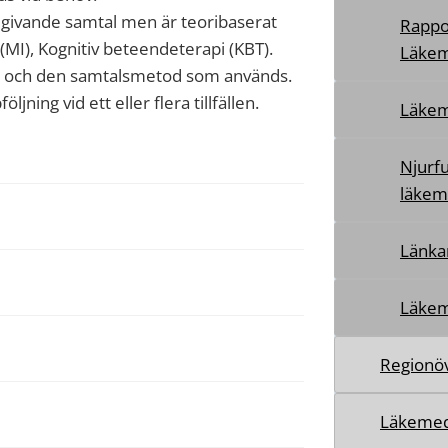
ivande samtal men är teoribaserat
Rappo
(MI), Kognitiv beteendeterapi (KBT).
Läkem
n och den samtalsmetod som används.
ning vid ett eller flera tillfällen.
Läkem
Njurf
läkem
Länka
Läkem
Regionöv
Läkemed