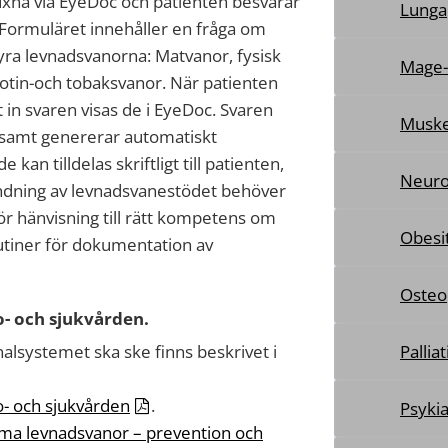
vuxna via EyeDoc och patienten besvarar
Lunga
 Formuläret innehåller en fråga om
fyra levnadsvanorna: Matvanor, fysisk
Mage
ikotin-och tobaksvanor. När patienten
 in svaren visas de i EyeDoc. Svaren
Muske
l samt genererar automatiskt
kan tilldelas skriftligt till patienten,
Neuro
vändning av levnadsvanestödet behöver
ör hänvisning till rätt kompetens om
Obesi
rutiner för dokumentation av
Osteo
- och sjukvården.
alsystemet ska ske finns beskrivet i
Pallia
o- och sjukvården
.
Psykia
ma levnadsvanor – prevention och