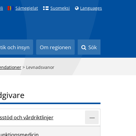
li
Sámegielat
Suomeksi
Languages
itik och insyn
Om regionen
Sök
ndationer
>
Levnadsvanor
dgivare
stöd och vårdriktlinjer
 funktionsmedicin