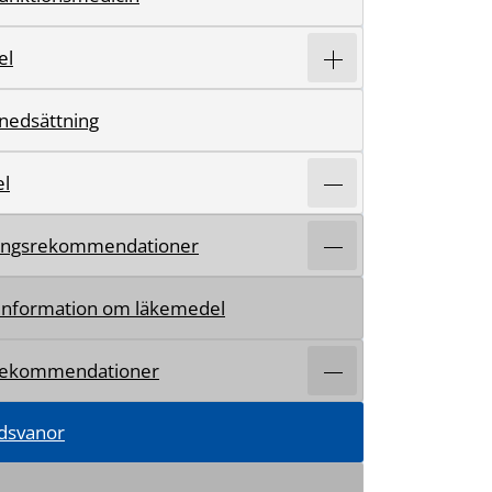
el
nedsättning
l
ingsrekommendationer
tinformation om läkemedel
rekommendationer
dsvanor