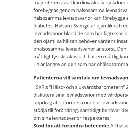
majoriteten av all kardiovaskulär sjukdom o
förebyggas genom hälsosamma levnadsvanor
hälsosamma levnadsvanor kan förebygga ell
diabetes. Hälsan i Sverige är ojämlik och
levnadsvanor bland de som har lägre socio
den ojämlika hälsan behöver vårdens insa
ohälsosamma levnadsvanor är störst. Den s
måttligt fysiskt aktiv och har en måttlig ko
14 år längre än den som har ohälsosamma
Patienterna vill samtala om levnadsva
I SKR:s ”Hälso- och sjukvårdsbarometern” 20
diskutera sina levnadsvanor med vårdperson
uppdrag att informera om hur levnadsvano
stödja till förändring, samtidigt behöver de
om sina levnadsvanor respekteras.
Stöd för att förändra beteende:
All häls