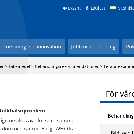
Lyssna
Lättläst
Meänkie
Forskning och innovation
Jobb och utbildning
Pol
er
>
Läkemedel
>
Behandlingsrekommendationer
>
Terapirekomme
För vår
 folkhälsoproblem
Behandlings
verige orsakas av icke-smittsamma
jukdom och cancer. Enligt WHO kan
Bild- och