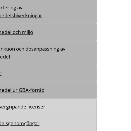
rtering av
edelsbiverkningar
edel och miljö
unktion och dosanpassning av
edel
r
edel ur GBA-förråd
ergripande licenser
elsgenomgångar