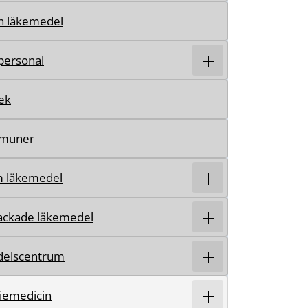
h läkemedel
personal
ek
mmuner
m läkemedel
ackade läkemedel
elscentrum
iemedicin