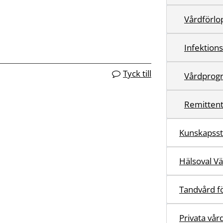
Vårdförlo
Infektion
Tyck till
Vårdprog
Remittent
Kunskapss
Hälsoval V
Tandvård fö
Privata vår