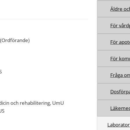
Äldre oc
För vård
n(Ordförande)
För apot
För ko
S
Fråga o
Dosförp
dicin och rehabilitering, UmU
Läkemed
US
Laborator