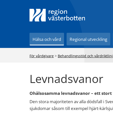
Till innehåll på sidan
Hälsa och vård
Regional utveckling
För vårdgivare
>
Behandlingsstöd och vårdriktlinj
Levnadsvanor
Ohälsosamma levnadsvanor – ett stort
Den stora majoriteten av alla dödsfall i S
sjukdomar såsom till exempel hjärt-kärls