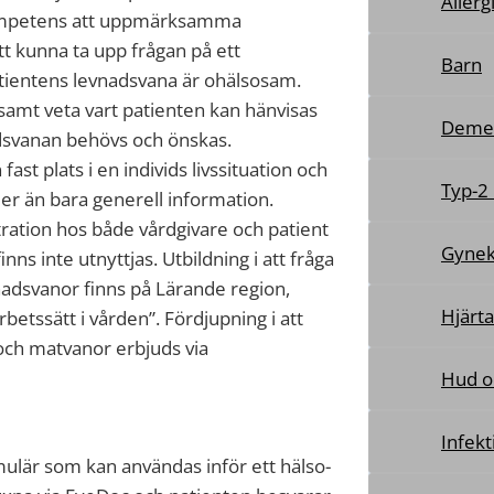
Allerg
kompetens att uppmärksamma
t kunna ta upp frågan på ett
Barn
tientens levnadsvana är ohälsosam.
amt veta vart patienten kan hänvisas
Deme
nadsvanan behövs och önskas.
t plats i en individs livssituation och
Typ-2
mer än bara generell information.
stration hos både vårdgivare och patient
Gynek
nns inte utnyttjas. Utbildning i att fråga
adsvanor finns på Lärande region,
Hjärta
betssätt i vården”. Fördjupning i att
 och matvanor erbjuds via
Hud o
Infekt
mulär som kan användas inför ett hälso-