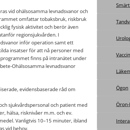
Smärt
ras vid ohälsosamma levnadsvanor och
rammet omfattar tobaksbruk, riskbruk
Tandv
klig fysisk aktivitet och berör även
tanför regionsjukvården. I
Urolog
dsvanor inför operation samt ett
ilda insatser för att nå personer med
Vaccin
rdprogrammet finns på intranätet under
rbete-Ohälsosamma levnadsvanor
Läkem
Ögon
diserade, evidensbaserade råd om
.
Öron-
 och sjukvårdspersonal och patient med
er, hälsa, risknivåer m.m. och ev.
medel. Vanligtvis 10–15 minuter, ibland
Intera
as vid behov.