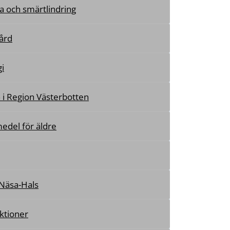
a och smärtlindring
ård
i
 i Region Västerbotten
edel för äldre
Näsa-Hals
ktioner