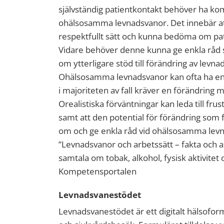
självständig patientkontakt behöver ha 
ohälsosamma levnadsvanor. Det innebär at
respektfullt sätt och kunna bedöma om pa
Vidare behöver denne kunna ge enkla råd s
om ytterligare stöd till förändring av lev
Ohälsosamma levnadsvanor kan ofta ha en fas
i majoriteten av fall kräver en förändring 
Orealistiska förväntningar kan leda till fru
samt att den potential för förändring som fi
om och ge enkla råd vid ohälsosamma levn
”Levnadsvanor och arbetssätt – fakta och ar
samtala om tobak, alkohol, fysisk aktivitet
Kompetensportalen
Levnadsvanestödet
Levnadsvanestödet är ett digitalt hälsofor