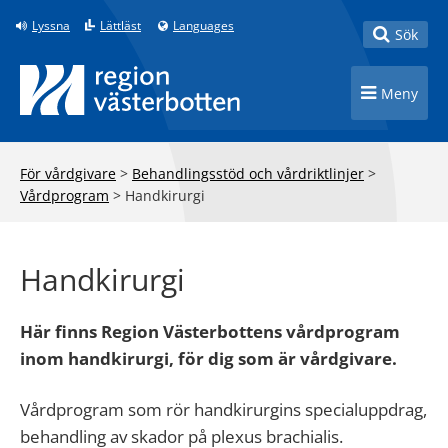
Till innehåll på sidan
Lyssna
Lättläst
Languages
Toggle
Sök
Toggle n
Meny
För vårdgivare
>
Behandlingsstöd och vårdriktlinjer
>
Vårdprogram
>
Handkirurgi
Handkirurgi
Här finns Region Västerbottens vårdprogram
inom handkirurgi, för dig som är vårdgivare.
Vårdprogram som rör handkirurgins specialuppdrag,
behandling av skador på plexus brachialis.