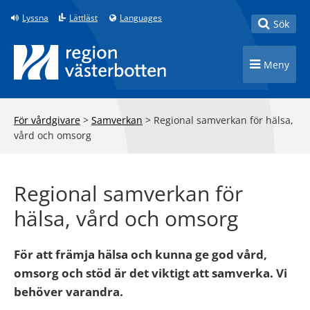
Till innehåll på sidan
Lyssna
Lättläst
Languages
Toggle
Sök
Toggle n
Meny
För vårdgivare
>
Samverkan
>
Regional samverkan för hälsa,
vård och omsorg
Regional samverkan för
hälsa, vård och omsorg
För att främja hälsa och kunna ge god vård,
omsorg och stöd är det viktigt att samverka. Vi
behöver varandra.