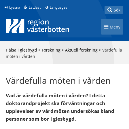
Till innehåll på sidan
Lyssna
Lättläst
Languages
Toggle
Sök
Toggle n
Meny
Hälsa i glesbygd
>
Forskning
>
Aktuell forskning
>
Värdefulla
möten i vården
Värdefulla möten i vården
Vad är värdefulla möten i vården? I detta
doktorandprojekt ska förväntningar och
upplevelser av vårdmöten undersökas bland
personer som bor i glesbygd.