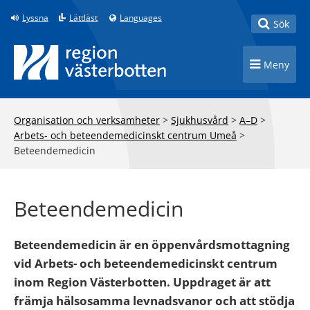
Till innehåll på sidan
Lyssna
Lättläst
Languages
Toggle
Sök
Toggle n
Meny
Organisation och verksamheter
>
Sjukhusvård
>
A–D
>
Arbets- och beteendemedicinskt centrum Umeå
>
Beteendemedicin
Beteendemedicin
Beteendemedicin är en öppenvårdsmottagning
vid Arbets- och beteendemedicinskt centrum
inom Region Västerbotten. Uppdraget är att
främja hälsosamma levnadsvanor och att stödja