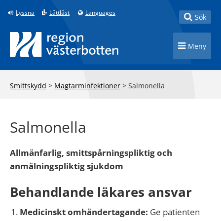
Till innehåll på sidan
Lyssna
Lättläst
Languages
Toggle
Sök
Toggle n
Meny
Smittskydd
>
Magtarminfektioner
>
Salmonella
Salmonella
Allmänfarlig, smittspårningspliktig och
anmälningspliktig sjukdom
Behandlande läkares ansvar
Medicinskt omhändertagande:
Ge patienten