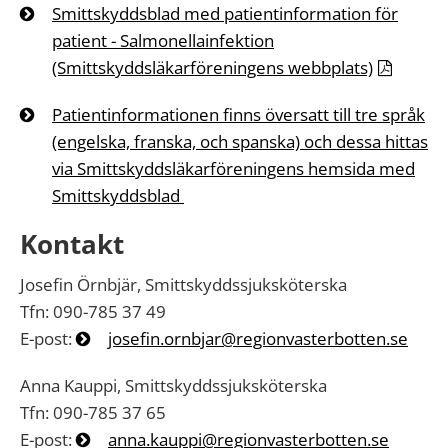
Smittskyddsblad med patientinformation för
patient
- Salmonellainfektion
(Smittskyddsläkarföreningens webbplats)
Patientinformationen finns översatt till tre språk
(engelska, franska, och spanska) och dessa hittas
via
Smittskyddsläkarföreningens hemsida med
Smittskyddsblad
Kontakt
Josefin Örnbjär, Smittskyddssjuksköterska
Tfn: 090-785 37 49
E-post:
josefin.ornbjar@regionvasterbotten.se
Anna Kauppi, Smittskyddssjuksköterska
Tfn: 090-785 37 65
E-post:
anna.kauppi@regionvasterbotten.se