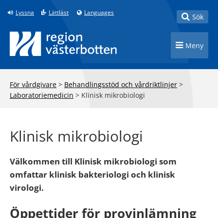
Till innehåll på sidan
Lyssna
Lättläst
Languages
Toggle
Sök
Toggle n
Meny
För vårdgivare
>
Behandlingsstöd och vårdriktlinjer
>
Laboratoriemedicin
>
Klinisk mikrobiologi
Klinisk mikrobiologi
Välkommen till Klinisk mikrobiologi som
omfattar klinisk bakteriologi och klinisk
virologi.
Öppettider för provinlämning