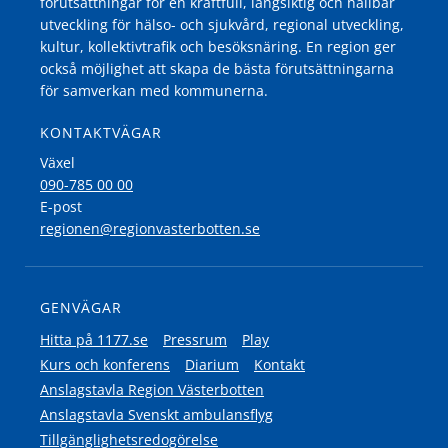
förutsättningar för en kraftfull, långsiktig och hållbar
utveckling för hälso- och sjukvård, regional utveckling,
kultur, kollektivtrafik och besöksnäring. En region ger
också möjlighet att skapa de bästa förutsättningarna
för samverkan med kommunerna.
KONTAKTVÄGAR
Växel
090-785 00 00
E-post
regionen@regionvasterbotten.se
GENVÄGAR
Hitta på 1177.se
Pressrum
Play
Kurs och konferens
Diarium
Kontakt
Anslagstavla Region Västerbotten
Anslagstavla Svenskt ambulansflyg
Tillgänglighetsredogörelse